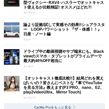
型ヴォクシー･RAV4･ハスラーでオットキャス
ト使えるか比較検証! オススメはどれ?!
カーライフ
論より証拠!試して実感その効果!!シュアラスタ
ー LOOPパワーショット 『ザ・体感！！』
日産・ノート編
クルマ
ドライブ中の動画視聴やサブ端末にも。Black
viewのスマホ・タブレットがプライムデーで
最大約46%OFF相当に
エンタメ
【オットキャスト徹底比較!!】結局どれを買え
ばいいの？皆さんにベストな『車でYouTube
を見る方法』教えます(P3 PRO、nano、E2、
play2videoUltra、Mirror Touch)
カーライフ
CarMe Proをもっと見る