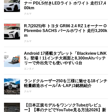
ナー PDLS付きLEDライト ホワイト 走行17,4
00km
クルマ
R.7(2025)年 トヨタ GR86 2.4 RZ 1オーナー O
Pbrembo SACHS パールホワイト 走行3,200k
m
クルマ
Android 17搭載タブレット「Blackview LINK
5」登場！11インチ大画面と8,300mAhバッテ
リーで外出先でも使いやすい1台
エンタメ
ランドクルーザー250を三様に魅せる18インチ
軽量鍛造ホイール｢A･LAP｣3銘柄紹介
クルマ
【日本正規モデルをワンソクTubeがレビュ
ー】【車のナビでYouTube見る方法2026】新