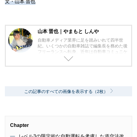
文・山本 晋也
山本 晋也｜やまもと しんや
自動車メディア業界に足を踏みいれて四半世
紀。いくつかの自動車雑誌で編集長を務めた後
フリーランスへ転身。近年は自動車コミュニケ
ータ、自動車コラムニストとして活動してい
る。ジェンダーフリーを意識した切り口で自動
車が持つメカニカルな魅力を伝えることを模索
中。
この記事のすべての画像を表示する（2枚）
Chapter
レベル3の限定的な自動運転を考慮した道交法改