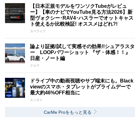
【日本正規モデルをワンソクTubeがレビュ
ー】【車のナビでYouTube見る方法2026】新
型ヴォクシー･RAV4･ハスラーでオットキャス
ト使えるか比較検証! オススメはどれ?!
カーライフ
論より証拠!試して実感その効果!!シュアラスタ
ー LOOPパワーショット 『ザ・体感！！』
日産・ノート編
クルマ
ドライブ中の動画視聴やサブ端末にも。Black
viewのスマホ・タブレットがプライムデーで
最大約46%OFF相当に
エンタメ
CarMe Proをもっと見る