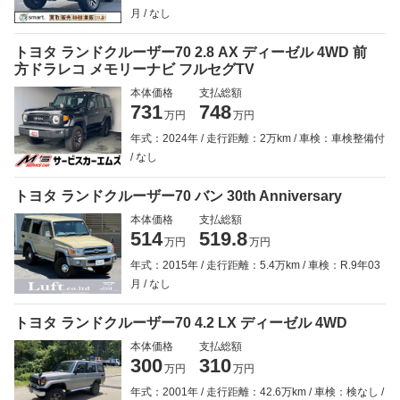
月
なし
トヨタ ランドクルーザー70 2.8 AX ディーゼル 4WD 前
方ドラレコ メモリーナビ フルセグTV
本体価格
支払総額
731
748
万円
万円
年式：2024年
走行距離：2万km
車検：車検整備付
なし
トヨタ ランドクルーザー70 バン 30th Anniversary
本体価格
支払総額
514
519.8
万円
万円
年式：2015年
走行距離：5.4万km
車検：R.9年03
月
なし
トヨタ ランドクルーザー70 4.2 LX ディーゼル 4WD
本体価格
支払総額
300
310
万円
万円
年式：2001年
走行距離：42.6万km
車検：検なし