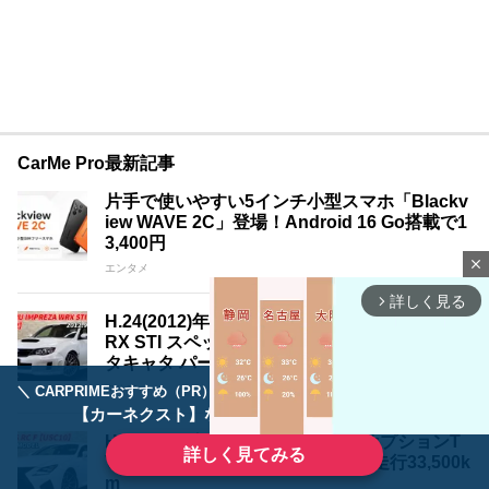
CarMe Pro最新記事
片手で使いやすい5インチ小型スマホ「Blackv
iew WAVE 2C」登場！Android 16 Go搭載で1
3,400円
close
エンタメ
詳しく見る
arrow_forward_ios
H.24(2012)年 スバル インプレッサWRX 2.0 W
RX STI スペックC 4WD HKS車高調 SARDメ
タキャタ パールホワイト 走行32,000km
クルマ
＼ CARPRIMEおすすめ（PR） ／
ディーラーで手放すのはもったいない！
【カーネクスト】ならどんなクルマも高価買取
H.28(2016)年 レクサス RC F 5.0 オプションT
詳しく見てみる
VD 純正19インチ パールホワイト 走行33,500k
m