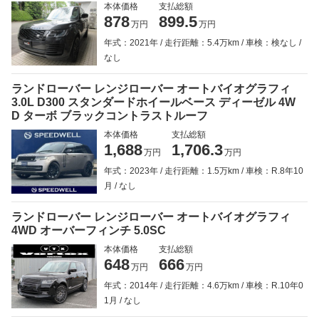
本体価格
支払総額
878
899.5
万円
万円
年式：2021年
走行距離：5.4万km
車検：検なし
なし
ランドローバー レンジローバー オートバイオグラフィ
3.0L D300 スタンダードホイールベース ディーゼル 4W
D ターボ ブラックコントラストルーフ
本体価格
支払総額
1,688
1,706.3
万円
万円
年式：2023年
走行距離：1.5万km
車検：R.8年10
月
なし
ランドローバー レンジローバー オートバイオグラフィ
4WD オーバーフィンチ 5.0SC
本体価格
支払総額
648
666
万円
万円
年式：2014年
走行距離：4.6万km
車検：R.10年0
1月
なし