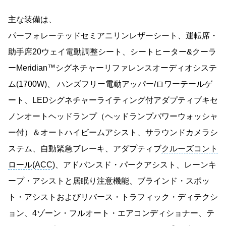
主な装備は、
パーフォレーテッドセミアニリンレザーシート、運転席・
助手席20ウェイ電動調整シート、シートヒーター&クーラ
ーMeridian™シグネチャーリファレンスオーディオシステ
ム(1700W)、 ハンズフリー電動アッパー/ロワーテールゲ
ート、LEDシグネチャーライティング付アダプティブキセ
ノンオートヘッドランプ（ヘッドランプパワーウォッシャ
ー付）＆オートハイビームアシスト、サラウンドカメラシ
ステム、自動緊急ブレーキ、アダプティブ
クルーズコント
ロール
(
ACC
)、アドバンスド・パークアシスト、レーンキ
ープ・アシストと居眠り注意機能、ブラインド・スポッ
ト・アシストおよびリバース・トラフィック・ディテクシ
ョン、4ゾーン・フルオート・エアコンディショナー、テ