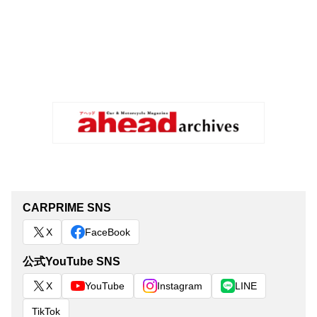
CARPRIME SNS
X
FaceBook
公式YouTube SNS
X
YouTube
Instagram
LINE
TikTok