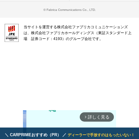
© Fabrica Communications Co., LTD.
当サイトを運営する株式会社ファブリカコミュニケーションズ
は、株式会社ファブリカホールディングス（東証スタンダード上
場 証券コード：4193）のグループ会社です。
詳しく見る
arrow_forward_ios
＼ CARPRIMEおすすめ（PR） ／
ディーラーで手放すのはもったいない！