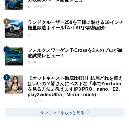
ピックアップ
ランドクルーザー250を三様に魅せる18インチ
軽量鍛造ホイール｢A･LAP｣3銘柄紹介
クルマ
フォルクスワーゲン T-Crossを3人のプロが徹
底試乗レビュー！
輸入車
【オットキャスト徹底比較!!】結局どれを買え
ばいいの？皆さんにベストな『車でYouTube
を見る方法』教えます(P3 PRO、nano、E2、
play2videoUltra、Mirror Touch)
カーライフ
ランキングをもっと見る