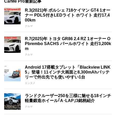
CarMe Pro最新記事
R.3(2021)年 ポルシェ 718ケイマン GT4 1オー
ナー PDLS付きLEDライト ホワイト 走行17,4
00km
クルマ
R.7(2025)年 トヨタ GR86 2.4 RZ 1オーナー O
Pbrembo SACHS パールホワイト 走行3,200k
m
クルマ
Android 17搭載タブレット「Blackview LINK
5」登場！11インチ大画面と8,300mAhバッテ
リーで外出先でも使いやすい1台
エンタメ
ランドクルーザー250を三様に魅せる18インチ
軽量鍛造ホイール｢A･LAP｣3銘柄紹介
クルマ