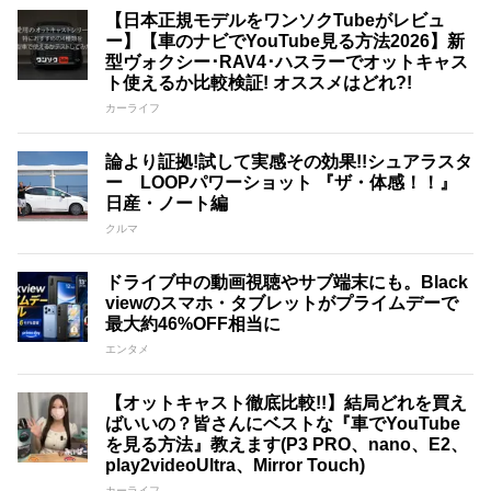
【日本正規モデルをワンソクTubeがレビュ
ー】【車のナビでYouTube見る方法2026】新
型ヴォクシー･RAV4･ハスラーでオットキャス
ト使えるか比較検証! オススメはどれ?!
カーライフ
論より証拠!試して実感その効果!!シュアラスタ
ー LOOPパワーショット 『ザ・体感！！』
日産・ノート編
クルマ
ドライブ中の動画視聴やサブ端末にも。Black
viewのスマホ・タブレットがプライムデーで
最大約46%OFF相当に
エンタメ
【オットキャスト徹底比較!!】結局どれを買え
ばいいの？皆さんにベストな『車でYouTube
を見る方法』教えます(P3 PRO、nano、E2、
play2videoUltra、Mirror Touch)
カーライフ