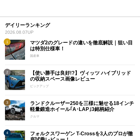
デイリーランキング
2026.08.07UP
マツダ2のグレードの違いを徹底解説｜狙い目
は特別仕様車！
国産車
【使い勝手は良好!?】ヴィッツ ハイブリッド
の収納スペース画像レビュー
ピックアップ
ランドクルーザー250を三様に魅せる18インチ
軽量鍛造ホイール｢A･LAP｣3銘柄紹介
クルマ
フォルクスワーゲン T-Crossを3人のプロが徹
底試乗レビュー！