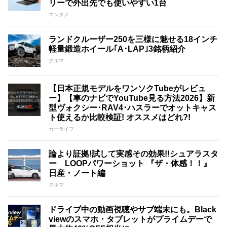
リーで外出先でも使いやすい1台
エンタメ
ランドクルーザー250を三様に魅せる18インチ
軽量鍛造ホイール｢A･LAP｣3銘柄紹介
クルマ
【日本正規モデルをワンソクTubeがレビュ
ー】【車のナビでYouTube見る方法2026】新
型ヴォクシー･RAV4･ハスラーでオットキャス
ト使えるか比較検証! オススメはどれ?!
カーライフ
論より証拠!試して実感その効果!!シュアラスタ
ー LOOPパワーショット 『ザ・体感！！』
日産・ノート編
クルマ
ドライブ中の動画視聴やサブ端末にも。Black
viewのスマホ・タブレットがプライムデーで