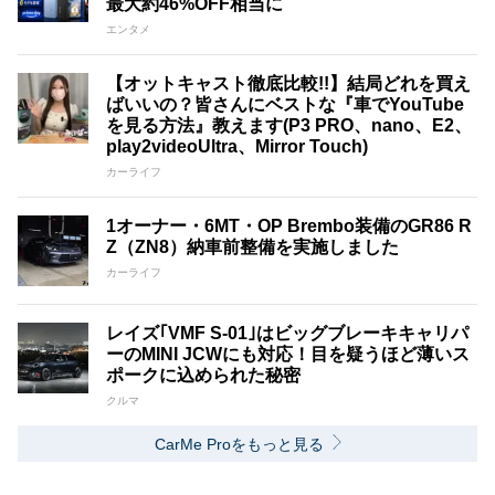
最大約46%OFF相当に
エンタメ
【オットキャスト徹底比較!!】結局どれを買え
ばいいの？皆さんにベストな『車でYouTube
を見る方法』教えます(P3 PRO、nano、E2、
play2videoUltra、Mirror Touch)
カーライフ
1オーナー・6MT・OP Brembo装備のGR86 R
Z（ZN8）納車前整備を実施しました
カーライフ
レイズ｢VMF S-01｣はビッグブレーキキャリパ
ーのMINI JCWにも対応！目を疑うほど薄いス
ポークに込められた秘密
クルマ
CarMe Proをもっと見る