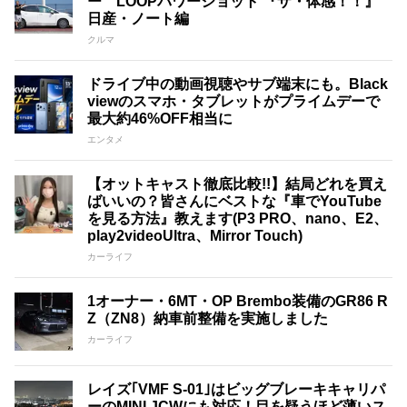
ー LOOPパワーショット 『ザ・体感！！』
日産・ノート編
クルマ
ドライブ中の動画視聴やサブ端末にも。Black
viewのスマホ・タブレットがプライムデーで
最大約46%OFF相当に
エンタメ
【オットキャスト徹底比較!!】結局どれを買え
ばいいの？皆さんにベストな『車でYouTube
を見る方法』教えます(P3 PRO、nano、E2、
play2videoUltra、Mirror Touch)
カーライフ
1オーナー・6MT・OP Brembo装備のGR86 R
Z（ZN8）納車前整備を実施しました
カーライフ
レイズ｢VMF S-01｣はビッグブレーキキャリパ
ーのMINI JCWにも対応！目を疑うほど薄いス