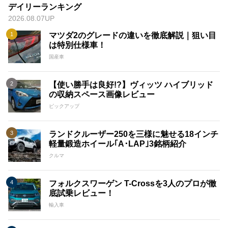
デイリーランキング
2026.08.07UP
マツダ2のグレードの違いを徹底解説｜狙い目
は特別仕様車！
国産車
【使い勝手は良好!?】ヴィッツ ハイブリッド
の収納スペース画像レビュー
ピックアップ
ランドクルーザー250を三様に魅せる18インチ
軽量鍛造ホイール｢A･LAP｣3銘柄紹介
クルマ
フォルクスワーゲン T-Crossを3人のプロが徹
底試乗レビュー！
輸入車