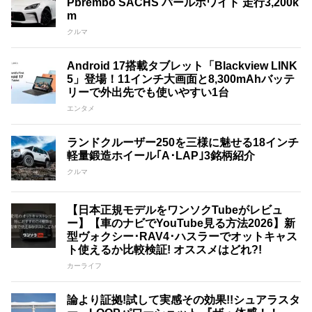
Pbrembo SACHS パールホワイト 走行3,200k
m
クルマ
Android 17搭載タブレット「Blackview LINK
5」登場！11インチ大画面と8,300mAhバッテ
リーで外出先でも使いやすい1台
エンタメ
ランドクルーザー250を三様に魅せる18インチ
軽量鍛造ホイール｢A･LAP｣3銘柄紹介
クルマ
【日本正規モデルをワンソクTubeがレビュ
ー】【車のナビでYouTube見る方法2026】新
型ヴォクシー･RAV4･ハスラーでオットキャス
ト使えるか比較検証! オススメはどれ?!
カーライフ
論より証拠!試して実感その効果!!シュアラスタ