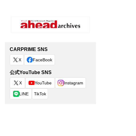
CARPRIME SNS
X
FaceBook
公式YouTube SNS
X
YouTube
Instagram
LINE
TikTok