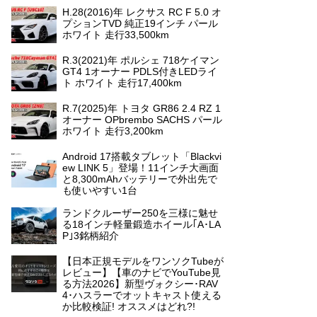
H.28(2016)年 レクサス RC F 5.0 オ
プションTVD 純正19インチ パール
ホワイト 走行33,500km
R.3(2021)年 ポルシェ 718ケイマン
GT4 1オーナー PDLS付きLEDライ
ト ホワイト 走行17,400km
R.7(2025)年 トヨタ GR86 2.4 RZ 1
オーナー OPbrembo SACHS パール
ホワイト 走行3,200km
Android 17搭載タブレット「Blackvi
ew LINK 5」登場！11インチ大画面
と8,300mAhバッテリーで外出先で
も使いやすい1台
ランドクルーザー250を三様に魅せ
る18インチ軽量鍛造ホイール｢A･LA
P｣3銘柄紹介
【日本正規モデルをワンソクTubeが
レビュー】【車のナビでYouTube見
る方法2026】新型ヴォクシー･RAV
4･ハスラーでオットキャスト使える
か比較検証! オススメはどれ?!