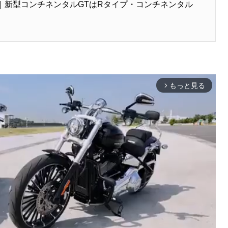
③｜新型コンチネンタルGTはRタイプ・コンチネンタル
もっと見る
arrow_forward_ios