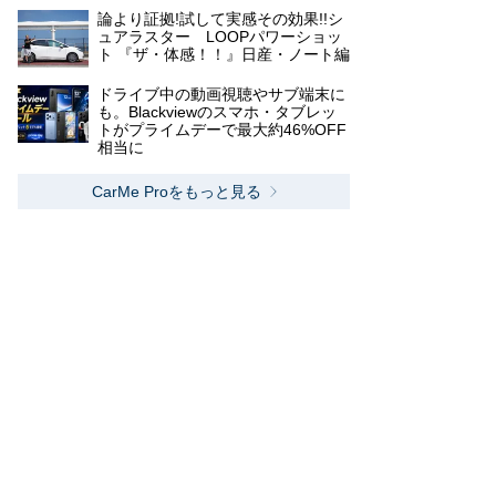
論より証拠!試して実感その効果!!シ
ュアラスター LOOPパワーショッ
ト 『ザ・体感！！』日産・ノート編
ドライブ中の動画視聴やサブ端末に
も。Blackviewのスマホ・タブレッ
トがプライムデーで最大約46%OFF
相当に
CarMe Proをもっと見る