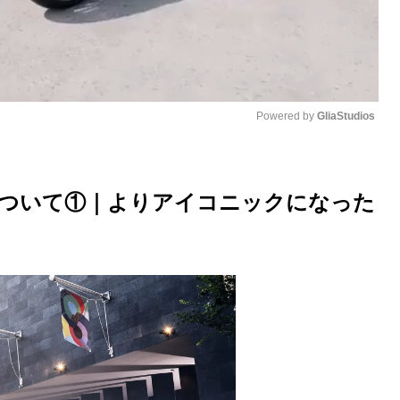
Powered by 
GliaStudios
M
u
について①｜よりアイコニックになった
t
e