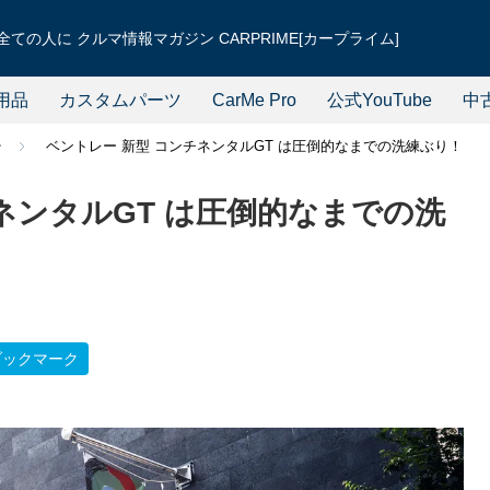
ての人に クルマ情報マガジン CARPRIME[カープライム]
用品
カスタムパーツ
CarMe Pro
公式YouTube
中
ー
ベントレー 新型 コンチネンタルGT は圧倒的なまでの洗練ぶり！
ネンタルGT は圧倒的なまでの洗
ブックマーク