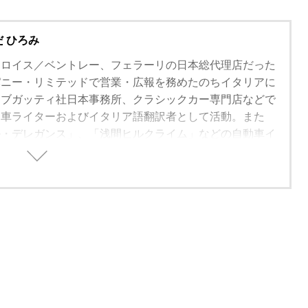
だ ひろみ
・ロイス／ベントレー、フェラーリの日本総代理店だった
パニー・リミテッドで営業・広報を務めたのちイタリアに
旧ブガッティ社日本事務所、クラシックカー専門店などで
動車ライターおよびイタリア語翻訳者として活動。また
ル・デレガンス」、「浅間ヒルクライム」などの自動車イ
したほか、自動車博物館「ワクイミュージアム」ではキュ
当している。