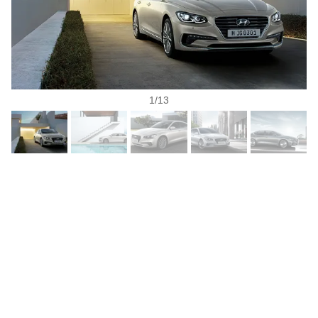
1
/
13