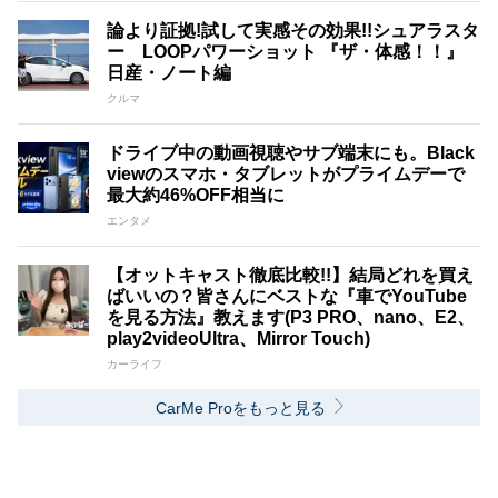
論より証拠!試して実感その効果!!シュアラスタ
ー LOOPパワーショット 『ザ・体感！！』
日産・ノート編
クルマ
ドライブ中の動画視聴やサブ端末にも。Black
viewのスマホ・タブレットがプライムデーで
最大約46%OFF相当に
エンタメ
【オットキャスト徹底比較!!】結局どれを買え
ばいいの？皆さんにベストな『車でYouTube
を見る方法』教えます(P3 PRO、nano、E2、
play2videoUltra、Mirror Touch)
カーライフ
CarMe Proをもっと見る