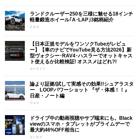
ランドクルーザー250を三様に魅せる18インチ
軽量鍛造ホイール｢A･LAP｣3銘柄紹介
クルマ
【日本正規モデルをワンソクTubeがレビュ
ー】【車のナビでYouTube見る方法2026】新
型ヴォクシー･RAV4･ハスラーでオットキャス
ト使えるか比較検証! オススメはどれ?!
カーライフ
論より証拠!試して実感その効果!!シュアラスタ
ー LOOPパワーショット 『ザ・体感！！』
日産・ノート編
クルマ
ドライブ中の動画視聴やサブ端末にも。Black
viewのスマホ・タブレットがプライムデーで
最大約46%OFF相当に
エンタメ