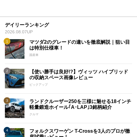
デイリーランキング
2026.08.07UP
マツダ2のグレードの違いを徹底解説｜狙い目
は特別仕様車！
国産車
【使い勝手は良好!?】ヴィッツ ハイブリッド
の収納スペース画像レビュー
ピックアップ
ランドクルーザー250を三様に魅せる18インチ
軽量鍛造ホイール｢A･LAP｣3銘柄紹介
クルマ
フォルクスワーゲン T-Crossを3人のプロが徹
底試乗レビュー！