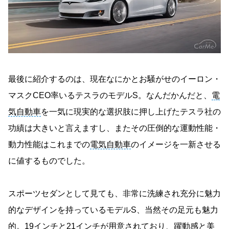
最後に紹介するのは、現在なにかとお騒がせのイーロン・
マスクCEO率いるテスラのモデルS。なんだかんだと、
電
気自動車
を一気に現実的な選択肢に押し上げたテスラ社の
功績は大きいと言えますし、またその圧倒的な運動性能・
動力性能はこれまでの
電気自動車
のイメージを一新させる
に値するものでした。
スポーツセダンとして見ても、非常に洗練され充分に魅力
的なデザインを持っているモデルS、当然その足元も魅力
的。19インチと21インチが用意されており、躍動感と美