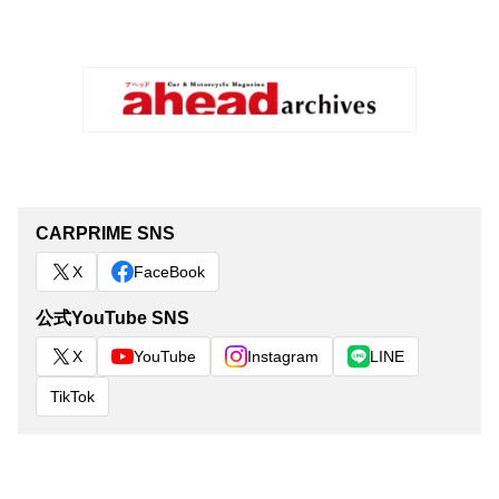
CARPRIME SNS
X
FaceBook
公式YouTube SNS
X
YouTube
Instagram
LINE
TikTok