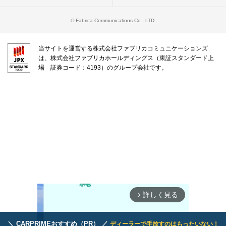
© Fabrica Communications Co., LTD.
当サイトを運営する株式会社ファブリカコミュニケーションズ
は、株式会社ファブリカホールディングス（東証スタンダード上
場 証券コード：4193）のグループ会社です。
詳しく見る
arrow_forward_ios
＼ CARPRIMEおすすめ（PR） ／
ディーラーで手放すのはもったいない！