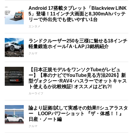
Android 17搭載タブレット「Blackview LINK
5」登場！11インチ大画面と8,300mAhバッテ
リーで外出先でも使いやすい1台
エンタメ
ランドクルーザー250を三様に魅せる18インチ
軽量鍛造ホイール｢A･LAP｣3銘柄紹介
クルマ
【日本正規モデルをワンソクTubeがレビュ
ー】【車のナビでYouTube見る方法2026】新
型ヴォクシー･RAV4･ハスラーでオットキャス
ト使えるか比較検証! オススメはどれ?!
カーライフ
論より証拠!試して実感その効果!!シュアラスタ
ー LOOPパワーショット 『ザ・体感！！』
日産・ノート編
クルマ