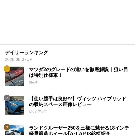
デイリーランキング
2026.08.07UP
マツダ2のグレードの違いを徹底解説｜狙い目
は特別仕様車！
国産車
【使い勝手は良好!?】ヴィッツ ハイブリッド
の収納スペース画像レビュー
ピックアップ
ランドクルーザー250を三様に魅せる18インチ
軽量鍛造ホイール｢A･LAP｣3銘柄紹介