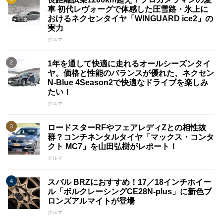
車 初代レヴォーグで体感した圧雪路・氷上に
おけるネクセンタイヤ「WINGUARD ice2」の
実力
クルマ
1年を通して快適に走れるオールシーズンタイ
ヤ。価格と性能のバランスが優れた、ネクセン
N-Blue 4Season2で快適なドライブを楽しみ
たい！
クルマ
ロードスターRFやフェアレディZとの相性抜
群？コンチネンタルタイヤ「マックス・コンタ
クト MC7」を山田弘樹がレポート！
クルマ
スバル BRZにおすすめ！17／18インチホイー
ル「ボルクレーシングCE28N-plus」に新色ブ
ロンズアルマイトが登場
クルマ