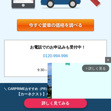
お電話でのお申込みも受付中！
0120-994-996
close
受付時間
詳しく見る
arrow_forward_ios
9:30～18:30 / 平日のみ
PR
＼ CARPRIMEおすすめ（PR） ／
ディーラーで手放すのはもったいない！
【カーネクスト】ならどんなクルマも高価買取
詳しく見てみる