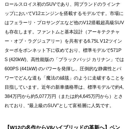
ロールスロイス初のSUVであり、同ブランドのラインナ
ップにおいてV12エンジンを搭載するモデルです。市場に
はフェラーリ・プロサングエなど他のV12搭載超高級SUV
も存在します。ファントムと基本設計（アーキテクチャ
ー・オブ・ラグジュアリー）を共有する6.75L V12ツイン
ターボをボンネット下に収めており、標準モデルで571P
S (420kW)、高性能版の「ブラックバッジ カリナン」では
600PS (441kW) のパワーを発揮し、圧倒的な静粛性とパ
ワーでどんな道も「魔法の絨毯」のように走破することを
目指しています。近年の新車価格帯は、標準モデルで約4,
384万円から約5,077万円（または約4,645万円から）とさ
れており、“最上級のSUV”として富裕層に人気です。
【W12の名作からV8ハイブリッドの革新へ】ベン