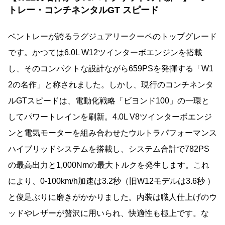
トレー・コンチネンタルGT スピード
ベントレーが誇るラグジュアリークーペのトップグレード
です。かつては6.0L W12ツインターボエンジンを搭載
し、そのコンパクトな設計ながら659PSを発揮する「W1
2の名作」と称されました。しかし、現行のコンチネンタ
ルGTスピードは、電動化戦略「ビヨンド100」の一環と
してパワートレインを刷新。4.0L V8ツインターボエンジ
ンと電気モーターを組み合わせたウルトラパフォーマンス
ハイブリッドシステムを搭載し、システム合計で782PS
の最高出力と1,000Nmの最大トルクを発生します。これ
により、0-100km/h加速は3.2秒（旧W12モデルは3.6秒 ）
と俊足ぶりに磨きがかかりました。内装は職人仕上げのウ
ッドやレザーが贅沢に用いられ、快適性も極上です。な