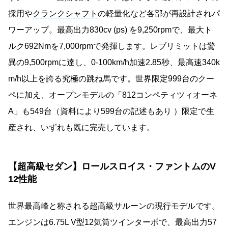
採用や
クランクシャフト
の軽量化など各部が再設計されパ
ワーアップ。最高出力830cv (ps) を9,250rpmで、最大ト
ルク692Nmを7,000rpmで発揮します。レブリミットは驚
異の9,500rpmに達し、0-100km/h加速2.85秒、最高速340k
m/h以上を誇る究極の跳ね馬です。世界限定999台のクー
ペに加え、オープンモデルの「812コンペティツィオーネ
A」も549台（資料により599台の記述もあり ）限定で生
産され、いずれも既に完売しています。
【超高級セダン】ロールスロイス・ファントムのV
12性能
世界最高峰と称される超高級サルーンの現行モデルです。
エンジンは6.75L V型12気筒ツインターボで、最高出力57