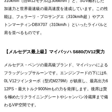
310km/h（旧W12モデルは306km/h ）と、SUV離れした
加速力と世界最速級の最高速度を達成しています。この性
能は、フェラーリ・プロサングエ（310km/h超 ）やアス
トンマーティンDBX707（310km/h ）といったライバルと
肩を並べるものです。
【メルセデス最上級】マイバッハ S680のV12実力
メルセデス・ベンツの最高級ブランド、マイバッハによる
フラッグシップサルーンです。エンジンフードの下には6.
0L V12ツインターボ（型式M279M）が鎮座し、最高出力6
12PS・最大トルク900Nmもの力を発揮します。後席は贅
を極めたリクライニングシートやシャンパン冷蔵庫まで備
わるVIP空間です。