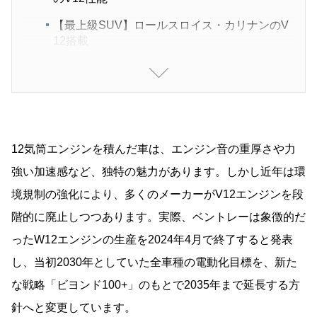
【最上級SUV】ロールスロイス・カリナンのV
12搭載
【W12の名作からV8ハイブリッドの革新へ】
ベントレー・コンチネンタルGT スピード
【ラグジュアリーSUVの頂点へ】ベンテイガ
スピードの進化
12気筒エンジンを積んだ車は、エンジン音の重厚さや力
【メルセデス最上級】マイバッハ S680のV12
実力
強い加速感など、独特の魅力があります。しかし近年は環
境規制の強化により、多くのメーカーがV12エンジンを段
【最強アストン】DBS 770アルティメットは限
定V12
階的に廃止しつつあります。実際、ベントレーは象徴的だ
【V12の芸術品】パガーニ・ウートピア
ったW12エンジンの生産を2024年4月で終了すると発表
し、当初2030年としていた全車種の電動化目標を、新た
まとめ｜V12エンジンの魅力はこれからも色褪せ
ない
な戦略「ビヨンド100+」のもとで2035年まで延長する方
針へと変更しています。