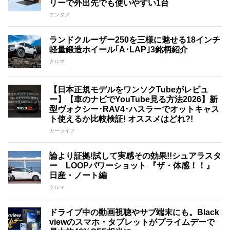
リーで外出先でも使いやすい1台
エンタメ
ランドクルーザー250を三様に魅せる18インチ
軽量鍛造ホイール｢A･LAP｣3銘柄紹介
クルマ
【日本正規モデルをワンソクTubeがレビュ
ー】【車のナビでYouTube見る方法2026】新
型ヴォクシー･RAV4･ハスラーでオットキャス
ト使えるか比較検証! オススメはどれ?!
カーライフ
論より証拠!試して実感その効果!!シュアラスタ
ー LOOPパワーショット 『ザ・体感！！』
日産・ノート編
クルマ
ドライブ中の動画視聴やサブ端末にも。Black
viewのスマホ・タブレットがプライムデーで