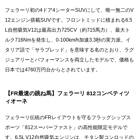
フェラーリ初の4ドア4シーターSUVにして、唯一無二のV
12エンジン搭載SUVです。フロントミッドに積まれる6.5
L自然吸気V12は最高出力725CV（約715馬力）、最大ト
ルク716Nmを発生し、0-100km/h加速3.3秒の実力派。イ
タリア語で「サラブレッド」を意味する名のとおり、ラグ
ジュアリーとパフォーマンスを両立したモデルで、価格も
日本では4760万円台からとされています。
【FR最速の跳ね馬】フェラーリ 812コンペティツ
ィオーネ
フェラーリ伝統のFRレイアウトを守るフラッグシップス
ポーツ「812スーパーファスト」の高性能限定モデルで
す。6.5L V12自然吸気エンジンは、チタン製コンロッドの