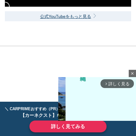
公式YouTubeをもっと見る
close
詳しく見る
arrow_forward_ios
＼ CARPRIMEおすすめ（PR） ／
ディーラーで手放すのはもったいない！
【カーネクスト】ならどんなクルマも高価買取
詳しく見てみる