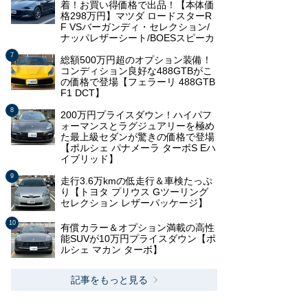
着！お買い得価格で出品！【本体価
格298万円】マツダ ロードスターR
F VSバーガンディ・セレクション/
ナッパレザーシート/BOESスピーカ
総額500万円超のオプション装備！
コンディション良好な488GTBがこ
の価格で登場【フェラーリ 488GTB
F1 DCT】
200万円プライスダウン！ハイパフ
ォーマンスとラグジュアリーを極め
た最上級セダンが驚きの価格で登場
【ポルシェ パナメーラ ターボS Eハ
イブリッド】
走行3.6万kmの低走行＆車検たっぷ
り【トヨタ プリウス Gツーリング
セレクション レザーパッケージ】
有償カラー＆オプション満載の高性
能SUVが10万円プライスダウン【ポ
ルシェ マカン ターボ】
記事をもっと見る