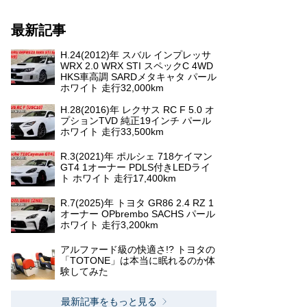
最新記事
H.24(2012)年 スバル インプレッサ
WRX 2.0 WRX STI スペックC 4WD
HKS車高調 SARDメタキャタ パール
ホワイト 走行32,000km
H.28(2016)年 レクサス RC F 5.0 オ
プションTVD 純正19インチ パール
ホワイト 走行33,500km
R.3(2021)年 ポルシェ 718ケイマン
GT4 1オーナー PDLS付きLEDライ
ト ホワイト 走行17,400km
R.7(2025)年 トヨタ GR86 2.4 RZ 1
オーナー OPbrembo SACHS パール
ホワイト 走行3,200km
アルファード級の快適さ!? トヨタの
「TOTONE」は本当に眠れるのか体
験してみた
最新記事をもっと見る