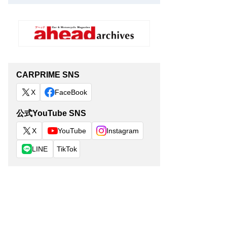
CARPRIME SNS
X
FaceBook
公式YouTube SNS
X
YouTube
Instagram
LINE
TikTok