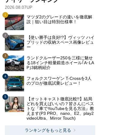
2026.08.07UP
マツダ2のグレードの違いを徹底解
説｜狙い目は特別仕様車！
【使い勝手は良好!?】ヴィッツ ハイ
ブリッドの収納スペース画像レビュ
ー
ランドクルーザー250を三様に魅せ
る18インチ軽量鍛造ホイール｢A･LA
P｣3銘柄紹介
フォルクスワーゲン T-Crossを3人
のプロが徹底試乗レビュー！
【オットキャスト徹底比較!!】結局
どれを買えばいいの？皆さんにベス
トな『車でYouTubeを見る方法』教
えます(P3 PRO、nano、E2、play2
videoUltra、Mirror Touch)
ランキングをもっと見る