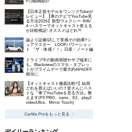
P｣3銘柄紹介
【日本正規モデルをワンソクTubeが
レビュー】【車のナビでYouTube見
る方法2026】新型ヴォクシー･RAV
4･ハスラーでオットキャスト使える
か比較検証! オススメはどれ?!
論より証拠!試して実感その効果!!シ
ュアラスター LOOPパワーショッ
ト 『ザ・体感！！』日産・ノート編
ドライブ中の動画視聴やサブ端末に
も。Blackviewのスマホ・タブレッ
トがプライムデーで最大約46%OFF
相当に
【オットキャスト徹底比較!!】結局
どれを買えばいいの？皆さんにベス
トな『車でYouTubeを見る方法』教
えます(P3 PRO、nano、E2、play2
videoUltra、Mirror Touch)
CarMe Proをもっと見る
デイリーランキング