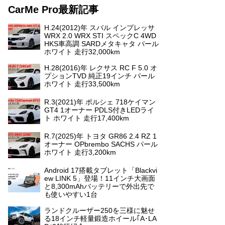
CarMe Pro最新記事
H.24(2012)年 スバル インプレッサ
WRX 2.0 WRX STI スペックC 4WD
HKS車高調 SARDメタキャタ パール
ホワイト 走行32,000km
H.28(2016)年 レクサス RC F 5.0 オ
プションTVD 純正19インチ パール
ホワイト 走行33,500km
R.3(2021)年 ポルシェ 718ケイマン
GT4 1オーナー PDLS付きLEDライ
ト ホワイト 走行17,400km
R.7(2025)年 トヨタ GR86 2.4 RZ 1
オーナー OPbrembo SACHS パール
ホワイト 走行3,200km
Android 17搭載タブレット「Blackvi
ew LINK 5」登場！11インチ大画面
と8,300mAhバッテリーで外出先で
も使いやすい1台
ランドクルーザー250を三様に魅せ
る18インチ軽量鍛造ホイール｢A･LA