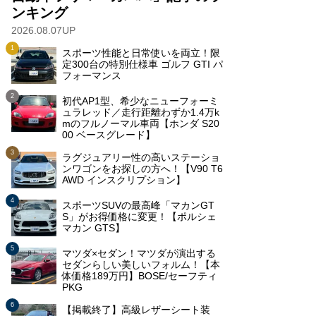
ンキング
2026.08.07UP
スポーツ性能と日常使いを両立！限
定300台の特別仕様車 ゴルフ GTI パ
フォーマンス
初代AP1型、希少なニューフォーミ
ュラレッド／走行距離わずか1.4万k
mのフルノーマル車両【ホンダ S20
00 ベースグレード】
ラグジュアリー性の高いステーショ
ンワゴンをお探しの方へ！【V90 T6
AWD インスクリプション】
スポーツSUVの最高峰「マカンGT
S」がお得価格に変更！【ポルシェ
マカン GTS】
マツダ×セダン！マツダが演出する
セダンらしい美しいフォルム！【本
体価格189万円】BOSE/セーフティ
PKG
【掲載終了】高級レザーシート装