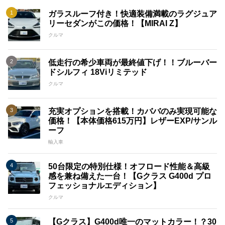
ガラスルーフ付き！快適装備満載のラグジュア
リーセダンがこの価格！【MIRAI Z】
クルマ
低走行の希少車両が最終値下げ！！ブルーバー
ドシルフィ 18Viリミテッド
クルマ
充実オプションを搭載！カババのみ実現可能な
価格！【本体価格615万円】レザーEXP/サンル
ーフ
輸入車
50台限定の特別仕様！オフロード性能＆高級
感を兼ね備えた一台！【Gクラス G400d プロ
フェッショナルエディション】
クルマ
【Gクラス】G400d唯一のマットカラー！？30