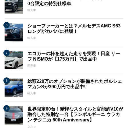
0台限定の特別仕様車
輸入車
ショーファーカーとは？メルセデスAMG S63
ロングがカババに登場！
輸入車
エコカーの枠を超えた走りを実現！日産 リー
フ NISMOが【175万円】で出品中
国産車
総額220万のオプションが装備されたポルシェ
マカンSが390万円で出品中‼
輸入車
世界限定60台！精悍なスタイルと官能的V10が
融合した特別な一台【ランボルギーニ ウラカ
ン テクニカ 60th Anniversary】
クルマ