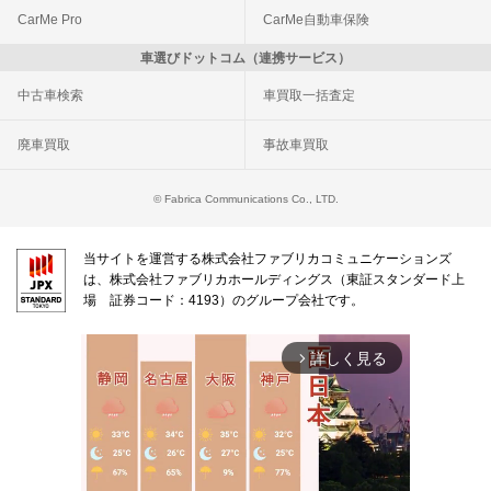
CarMe Pro
CarMe自動車保険
車選びドットコム（連携サービス）
中古車検索
車買取一括査定
廃車買取
事故車買取
© Fabrica Communications Co., LTD.
当サイトを運営する株式会社ファブリカコミュニケーションズ
は、株式会社ファブリカホールディングス（東証スタンダード上
場 証券コード：4193）のグループ会社です。
詳しく見る
arrow_forward_ios