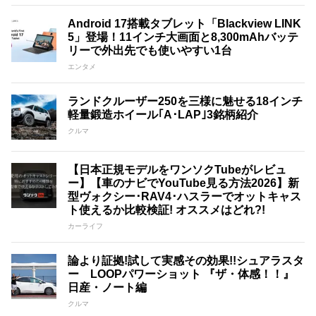
Android 17搭載タブレット「Blackview LINK
5」登場！11インチ大画面と8,300mAhバッテ
リーで外出先でも使いやすい1台
エンタメ
ランドクルーザー250を三様に魅せる18インチ
軽量鍛造ホイール｢A･LAP｣3銘柄紹介
クルマ
【日本正規モデルをワンソクTubeがレビュ
ー】【車のナビでYouTube見る方法2026】新
型ヴォクシー･RAV4･ハスラーでオットキャス
ト使えるか比較検証! オススメはどれ?!
カーライフ
論より証拠!試して実感その効果!!シュアラスタ
ー LOOPパワーショット 『ザ・体感！！』
日産・ノート編
クルマ