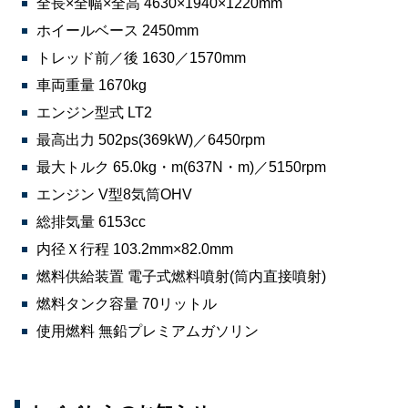
全長×全幅×全高 4630×1940×1220mm
ホイールベース 2450mm
トレッド前／後 1630／1570mm
車両重量 1670kg
エンジン型式 LT2
最高出力 502ps(369kW)／6450rpm
最大トルク 65.0kg・m(637N・m)／5150rpm
エンジン V型8気筒OHV
総排気量 6153cc
内径Ｘ行程 103.2mm×82.0mm
燃料供給装置 電子式燃料噴射(筒内直接噴射)
燃料タンク容量 70リットル
使用燃料 無鉛プレミアムガソリン