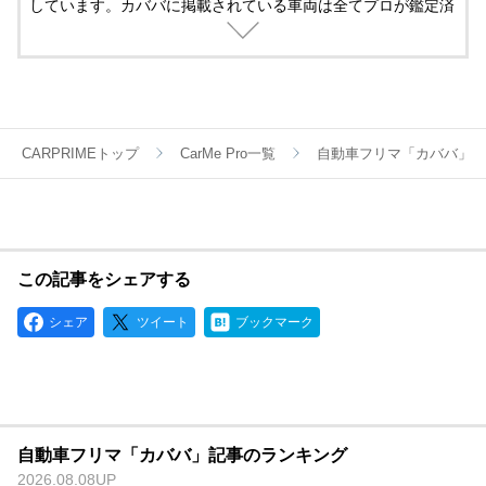
しています。カババに掲載されている車両は全てプロが鑑定済
み。
名義変更、陸送など面倒な手続きは全てカババが仲介します。
YouTubeなど様々な媒体で個人売買ならではのお買い得・掘り
出し車両情報をお届けします。
CARPRIMEトップ
CarMe Pro一覧
自動車フリマ「カババ」
この記事をシェアする
シェア
ツイート
ブックマーク
自動車フリマ「カババ」記事のランキング
2026.08.08UP