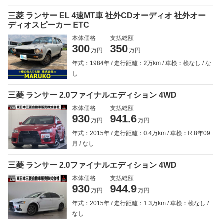
三菱 ランサー EL 4速MT車 社外CDオーディオ 社外オー
ディオスピーカー ETC
本体価格
支払総額
300
350
万円
万円
年式：1984年
走行距離：2万km
車検：検なし
な
し
三菱 ランサー 2.0ファイナルエディション 4WD
本体価格
支払総額
930
941.6
万円
万円
年式：2015年
走行距離：0.4万km
車検：R.8年09
月
なし
三菱 ランサー 2.0ファイナルエディション 4WD
本体価格
支払総額
930
944.9
万円
万円
年式：2015年
走行距離：1.3万km
車検：検なし
なし