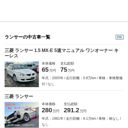
ランサーの中古車一覧
PR
三菱 ランサー 1.5 MX-E 5速マニュアル ワンオーナー キ
ーレス
本体価格
支払総額
65
75
万円
万円
年式：2005年
走行距離：0.8万km
車検：車検整備
付
なし
三菱 ランサー
本体価格
支払総額
280
291.2
万円
万円
年式：1981年
走行距離：8.1万km
車検：検なし
なし