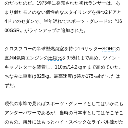
のだったのだ。1973年に発売された初代ランサーは、あ
まり似たモノのない個性的なスタイリングを持つ2ドアと
4ドアのセダンで、半年遅れでスポーツ・グレードの〝16
00GSR〟がラインアップに追加された。
クロスフローの半球型燃焼室を持つ1.6リッター
SOHC
の
直列4気筒エンジンの
圧縮比
を9.5対1まで高め、ツイン・
キャブレターを装着し、110ps/14.2kgｍまで高めていた。
ちなみに車重は825kg。最高速度は確か175㎞/hだったは
ずだ。
現代の水準で見ればスポーツ・グレードとしてはいかにも
アンダーパワーであるが、当時の日本車としてはそこそこ
のもの。海外にはもっとハイ・スペックなライバル達がた