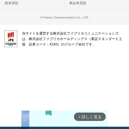
廃車買取
事故車買取
© Fabrica Communications Co., LTD.
当サイトを運営する株式会社ファブリカコミュニケーションズ
は、株式会社ファブリカホールディングス（東証スタンダード上
場 証券コード：4193）のグループ会社です。
詳しく見る
arrow_forward_ios