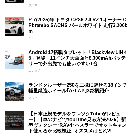
クルマ
R.7(2025)年 トヨタ GR86 2.4 RZ 1オーナー O
Pbrembo SACHS パールホワイト 走行3,200k
m
クルマ
Android 17搭載タブレット「Blackview LINK
5」登場！11インチ大画面と8,300mAhバッテ
リーで外出先でも使いやすい1台
エンタメ
ランドクルーザー250を三様に魅せる18インチ
軽量鍛造ホイール｢A･LAP｣3銘柄紹介
クルマ
【日本正規モデルをワンソクTubeがレビュ
ー】【車のナビでYouTube見る方法2026】新
型ヴォクシー･RAV4･ハスラーでオットキャス
ト使えるか比較検証! オススメはどれ?!