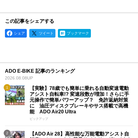
拡大と品質向上を目指し、日本のユーザーの生活をより豊かに
することを目標として掲げています。
ADOは、環境への配慮と卓越した製品品質に焦点を当て、持続
可能な未来の実現に貢献しています。
この記事をシェアする
ADOは若いブランドではありますが、電動アシスト自転車の品
質において、他社に引けを取らない自信がございます。
シェア
ツイート
ブックマーク
【特徴と強み】
・豊富な経験と実績：ADO（エーディーオー）は電動アシスト
自転車分野において、数百、数千の信頼性実験データに基づく
一連の専門的な実験設備を持ち、技術面では多くの画期的な特
許を蓄積しています。 その結果、製品の品質においては、多
ADO E-BIKE 記事のランキング
くの競争相手よりも優位を保っています。ADOはこれまでの実
2026.08.08UP
績を元に、革新的な技術と高品質な製品により市場での地位を
確立しています。
【実験】78歳でも簡単に乗れる自動変速電動
アシスト自転車!? 変速段数が増加！さらに手
・独自のブランド哲学：ADOはECOな環境を重視し、その価
元操作で簡単パワーアップ？ 免許返納対策
値観を製品に反映させています。 私たちは持続可能な製造プ
に 油圧ディスクブレーキやサス搭載で高機
ロセスと素材の選定に努め、環境にやさしいアプローチを追求
能 ADO Air20 Ultra
しています。
ピックアップ
・自信をもって挑む品質：ADOは若いブランドでありながら、
電動アシスト自転車の品質について自信を持っています。 競
【ADO Air 28】高性能な万能電動アシスト自
争相手に負けない高品質な製品を提供することをお約束いたし