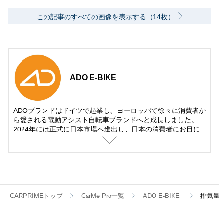
この記事のすべての画像を表示する（14枚）
ADO E-BIKE
ADOブランドはドイツで起業し、ヨーロッパで徐々に消費者か
ら愛される電動アシスト自転車ブランドへと成長しました。
2024年には正式に日本市場へ進出し、日本の消費者にお目に
かかります。
我々は、日本のユーザーに向けて、ファッション性、技術性、
高品質を兼ね備えた電動アシスト自転車製品と、信頼できるロ
ーカライズされたアフターサービスを提供することに尽力致し
ます。
CARPRIMEトップ
CarMe Pro一覧
ADO E-BIKE
排気量
弊社は既に東京にてアフターサービスセンターとローカル倉庫
を設立しており、2024年にはさらに力を入れ、サービス範囲