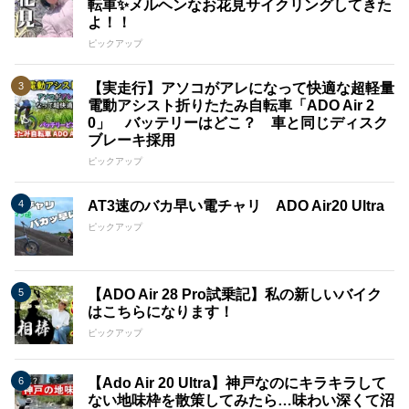
転車✨メルヘンなお花見サイクリングしてきた
ます。
よ！！
ピックアップ
ADO電動アシスト自転車は、常に進化し続ける市場で、革新的
な製品と共にお客様の期待に応えることをお約束いたします。
私たちは将来のモビリティにおいて積極的な役割を果たし、お
【実走行】アソコがアレになって快適な超軽量
客様に価値あるライフスタイルを提供してまいります。
電動アシスト折りたたみ自転車「ADO Air 2
0」 バッテリーはどこ？ 車と同じディスク
ブレーキ採用
ピックアップ
AT3速のバカ早い電チャリ ADO Air20 Ultra
ピックアップ
【ADO Air 28 Pro試乗記】私の新しいバイク
はこちらになります！
ピックアップ
【Ado Air 20 Ultra】神戸なのにキラキラして
ない地味枠を散策してみたら…味わい深くて沼