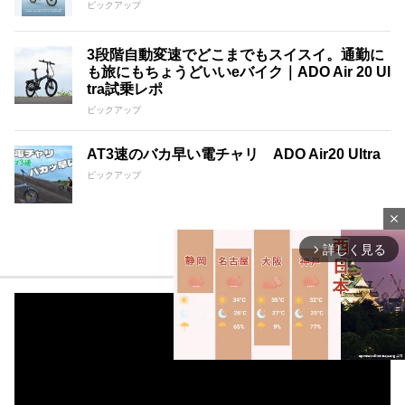
ピックアップ
3段階自動変速でどこまでもスイスイ。通勤に
も旅にもちょうどいいeバイク｜ADO Air 20 Ul
tra試乗レポ
ピックアップ
AT3速のバカ早い電チャリ ADO Air20 Ultra
ピックアップ
close
詳しく見る
arrow_forward_ios