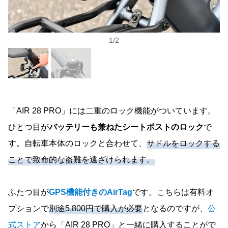
1
/
2
「AIR 28 PRO」には二重のロック機能がついています。
ひとつ目が
バッテリーも兼ねたシートポストのロック
で
す。自転車本体のロックと合わせて、
サドルをロックする
ことで致命的な盗難を遠ざけられます。
ふたつ目が
GPS機能付きのAirTag
です。こちらは有料オ
プションで
別途5,800円で購入が必要
となるのですが、
公
式ストア
から「AIR 28 PRO」と一緒に購入することがで