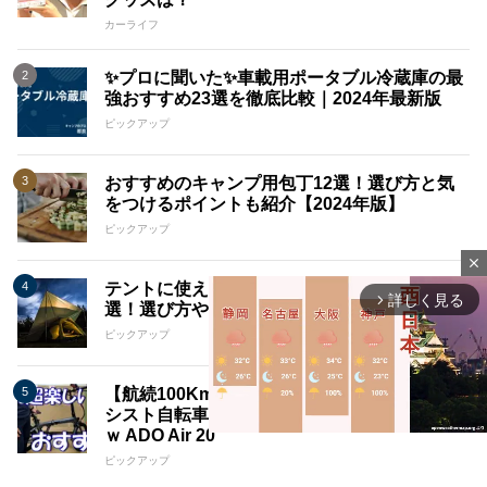
カーライフ
✨プロに聞いた✨車載用ポータブル冷蔵庫の最
強おすすめ23選を徹底比較｜2024年最新版
ピックアップ
おすすめのキャンプ用包丁12選！選び方と気
をつけるポイントも紹介【2024年版】
ピックアップ
close
テントに使えるおすすめの防水加工グッズ13
詳しく見る
arrow_forward_ios
選！選び方や使い方も解説【2024年版】
ピックアップ
【航続100Km】超カッコいい折り畳み電動ア
シスト自転車を検証してみたら楽しすぎたｗｗ
ｗ ADO Air 20
ピックアップ