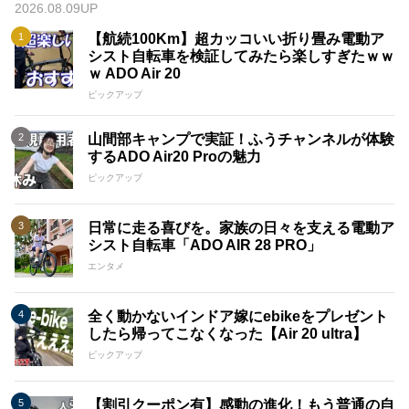
2026.08.09UP
績を元に、革新的な技術と高品質な製品により市場での地位を
確立しています。
【航続100Km】超カッコいい折り畳み電動ア
シスト自転車を検証してみたら楽しすぎたｗｗ
・独自のブランド哲学：ADOはECOな環境を重視し、その価
ｗ ADO Air 20
値観を製品に反映させています。 私たちは持続可能な製造プ
ロセスと素材の選定に努め、環境にやさしいアプローチを追求
ピックアップ
しています。
山間部キャンプで実証！ふうチャンネルが体験
・自信をもって挑む品質：ADOは若いブランドでありながら、
するADO Air20 Proの魅力
電動アシスト自転車の品質について自信を持っています。 競
ピックアップ
争相手に負けない高品質な製品を提供することをお約束いたし
ます。
日常に走る喜びを。家族の日々を支える電動ア
ADO電動アシスト自転車は、常に進化し続ける市場で、革新的
シスト自転車「ADO AIR 28 PRO」
な製品と共にお客様の期待に応えることをお約束いたします。
私たちは将来のモビリティにおいて積極的な役割を果たし、お
エンタメ
客様に価値あるライフスタイルを提供してまいります。
全く動かないインドア嫁にebikeをプレゼント
したら帰ってこなくなった【Air 20 ultra】
ピックアップ
【割引クーポン有】感動の進化！もう普通の自