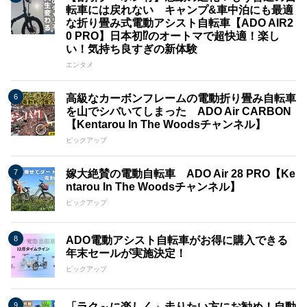
転車には戻れない キャンプ&車中泊にも最適
な折り畳み式電動アシスト自転車【ADO AIR2
0 PRO】日本初⁉のオートマで超快適！楽し
い！気持ち良すぎの新体験
エンタメ
高級なカーボンフレームの電動折り畳み自転車
を山でシバいてしまった ADO Air CARBON
【Kentarou In The Woodsチャンネル】
ピックアップ
嫁大絶賛の電動自転車 ADO Air 28 PRO【Ke
ntarou In The Woodsチャンネル】
ピックアップ
ADO電動アシスト自転車がお得に購入できる
年末セールが実施決定！
ピックアップ
「ラク～に楽しく」走りたい方にお勧め！自動