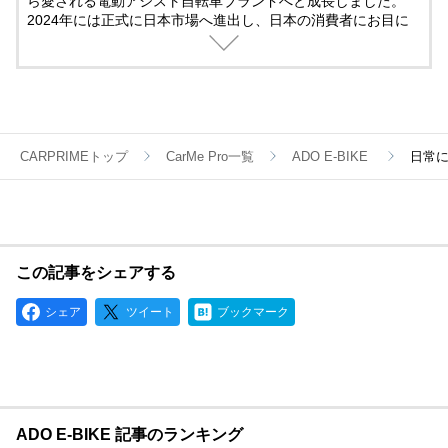
ら愛される電動アシスト自転車ブランドへと成長しました。
2024年には正式に日本市場へ進出し、日本の消費者にお目に
かかります。
我々は、日本のユーザーに向けて、ファッション性、技術性、
高品質を兼ね備えた電動アシスト自転車製品と、信頼できるロ
ーカライズされたアフターサービスを提供することに尽力致し
ます。
CARPRIMEトップ
CarMe Pro一覧
ADO E-BIKE
日常に
弊社は既に東京にてアフターサービスセンターとローカル倉庫
を設立しており、2024年にはさらに力を入れ、サービス範囲
拡大と品質向上を目指し、日本のユーザーの生活をより豊かに
することを目標として掲げています。
ADOは、環境への配慮と卓越した製品品質に焦点を当て、持続
可能な未来の実現に貢献しています。
この記事をシェアする
ADOは若いブランドではありますが、電動アシスト自転車の品
質において、他社に引けを取らない自信がございます。
シェア
ツイート
ブックマーク
【特徴と強み】
・豊富な経験と実績：ADO（エーディーオー）は電動アシスト
自転車分野において、数百、数千の信頼性実験データに基づく
一連の専門的な実験設備を持ち、技術面では多くの画期的な特
許を蓄積しています。 その結果、製品の品質においては、多
ADO E-BIKE 記事のランキング
くの競争相手よりも優位を保っています。ADOはこれまでの実