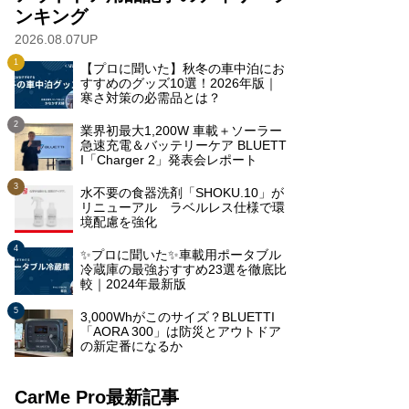
ンキング
2026.08.07UP
【プロに聞いた】秋冬の車中泊にお
すすめのグッズ10選！2026年版｜
寒さ対策の必需品とは？
業界初最大1,200W 車載＋ソーラー
急速充電＆バッテリーケア BLUETT
I「Charger 2」発表会レポート
水不要の食器洗剤「SHOKU.10」が
リニューアル ラベルレス仕様で環
境配慮を強化
✨プロに聞いた✨車載用ポータブル
冷蔵庫の最強おすすめ23選を徹底比
較｜2024年最新版
3,000Whがこのサイズ？BLUETTI
「AORA 300」は防災とアウトドア
の新定番になるか
CarMe Pro最新記事