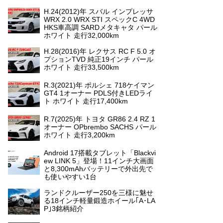
H.24(2012)年 スバル インプレッサ
WRX 2.0 WRX STI スペックC 4WD
HKS車高調 SARDメタキャタ パール
ホワイト 走行32,000km
H.28(2016)年 レクサス RC F 5.0 オ
プションTVD 純正19インチ パール
ホワイト 走行33,500km
R.3(2021)年 ポルシェ 718ケイマン
GT4 1オーナー PDLS付きLEDライ
ト ホワイト 走行17,400km
R.7(2025)年 トヨタ GR86 2.4 RZ 1
オーナー OPbrembo SACHS パール
ホワイト 走行3,200km
Android 17搭載タブレット「Blackvi
ew LINK 5」登場！11インチ大画面
と8,300mAhバッテリーで外出先で
も使いやすい1台
ランドクルーザー250を三様に魅せ
る18インチ軽量鍛造ホイール｢A･LA
P｣3銘柄紹介