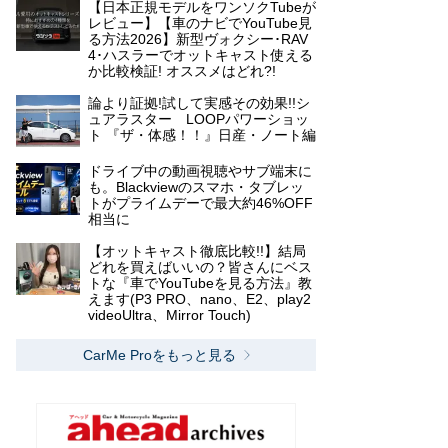
【日本正規モデルをワンソクTubeが
レビュー】【車のナビでYouTube見
る方法2026】新型ヴォクシー･RAV
4･ハスラーでオットキャスト使える
か比較検証! オススメはどれ?!
論より証拠!試して実感その効果!!シ
ュアラスター LOOPパワーショッ
ト 『ザ・体感！！』日産・ノート編
ドライブ中の動画視聴やサブ端末に
も。Blackviewのスマホ・タブレッ
トがプライムデーで最大約46%OFF
相当に
【オットキャスト徹底比較!!】結局
どれを買えばいいの？皆さんにベス
トな『車でYouTubeを見る方法』教
えます(P3 PRO、nano、E2、play2
videoUltra、Mirror Touch)
CarMe Proをもっと見る