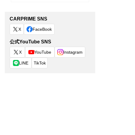
CARPRIME SNS
X
FaceBook
公式YouTube SNS
X
YouTube
Instagram
LINE
TikTok