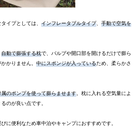
なタイプとしては、
インフレータブルタイプ
、
手動で空気を
り
自動で膨張する枕
で、バルブや開口部を開けるだけで膨ら
がかかりません。
中にスポンジが入っている
ため、柔らかさ
付属のポンプを使って膨らませます
。枕に入れる空気量によ
きるのが良い点です。
運びに便利なため車中泊やキャンプにおすすめです。