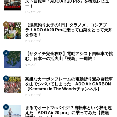
スト自転車「ADO Air 20 Pro」を徹底レビュ
争相手に負けない高品質な製品を提供することをお約束いたし
ー！
ます。
ピックアップ
ADO電動アシスト自転車は、常に進化し続ける市場で、革新的
な製品と共にお客様の期待に応えることをお約束いたします。
【渓流釣り女子の1日】タラノメ、コシアブ
私たちは将来のモビリティにおいて積極的な役割を果たし、お
ラ！ADO Air20 Proに乗って山菜をとって天丼
客様に価値あるライフスタイルを提供してまいります。
を作る！
ピックアップ
【サクイチ完全攻略】電動アシスト自転車で挑
む、日本一の活火山「桜島」一周旅！
キャンプ
高級なカーボンフレームの電動折り畳み自転車
を山でシバいてしまった ADO Air CARBON
【Kentarou In The Woodsチャンネル】
ピックアップ
まるでオートマeバイク!? 自転車という枠を超
えた「ADO Air 20 pro」に乗ってみた【徹底