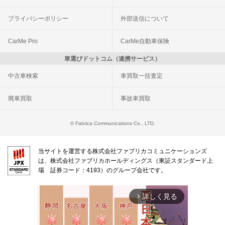
プライバシーポリシー
外部送信について
CarMe Pro
CarMe自動車保険
車選びドットコム（連携サービス）
中古車検索
車買取一括査定
廃車買取
事故車買取
© Fabrica Communications Co., LTD.
当サイトを運営する株式会社ファブリカコミュニケーションズ
は、株式会社ファブリカホールディングス（東証スタンダード上
場 証券コード：4193）のグループ会社です。
詳しく見る
arrow_forward_ios