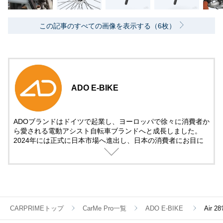
この記事のすべての画像を表示する（6枚）
ADO E-BIKE
ADOブランドはドイツで起業し、ヨーロッパで徐々に消費者か
ら愛される電動アシスト自転車ブランドへと成長しました。
2024年には正式に日本市場へ進出し、日本の消費者にお目に
かかります。
我々は、日本のユーザーに向けて、ファッション性、技術性、
高品質を兼ね備えた電動アシスト自転車製品と、信頼できるロ
ーカライズされたアフターサービスを提供することに尽力致し
ます。
CARPRIMEトップ
CarMe Pro一覧
ADO E-BIKE
Air
弊社は既に東京にてアフターサービスセンターとローカル倉庫