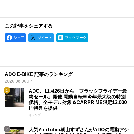
を設立しており、2024年にはさらに力を入れ、サービス範囲
拡大と品質向上を目指し、日本のユーザーの生活をより豊かに
することを目標として掲げています。
ADOは、環境への配慮と卓越した製品品質に焦点を当て、持続
可能な未来の実現に貢献しています。
この記事をシェアする
ADOは若いブランドではありますが、電動アシスト自転車の品
質において、他社に引けを取らない自信がございます。
シェア
ツイート
ブックマーク
【特徴と強み】
・豊富な経験と実績：ADO（エーディーオー）は電動アシスト
自転車分野において、数百、数千の信頼性実験データに基づく
一連の専門的な実験設備を持ち、技術面では多くの画期的な特
許を蓄積しています。 その結果、製品の品質においては、多
ADO E-BIKE 記事のランキング
くの競争相手よりも優位を保っています。ADOはこれまでの実
2026.08.06UP
績を元に、革新的な技術と高品質な製品により市場での地位を
確立しています。
ADO、11月26日から「ブラックフライデー最
終セール」開催 電動自転車今年最大級の特別
・独自のブランド哲学：ADOはECOな環境を重視し、その価
価格、全モデル対象＆CARPRIME限定12,000
値観を製品に反映させています。 私たちは持続可能な製造プ
円特典を提供
ロセスと素材の選定に努め、環境にやさしいアプローチを追求
しています。
キャンプ
・自信をもって挑む品質：ADOは若いブランドでありながら、
人気YouTuber朝山すずさんがADOの電動アシ
電動アシスト自転車の品質について自信を持っています。 競