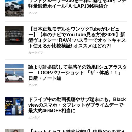
ランドクルーザー250を三様に魅せる18インチ
軽量鍛造ホイール｢A･LAP｣3銘柄紹介
クルマ
【日本正規モデルをワンソクTubeがレビュ
ー】【車のナビでYouTube見る方法2026】新
型ヴォクシー･RAV4･ハスラーでオットキャス
ト使えるか比較検証! オススメはどれ?!
カーライフ
論より証拠!試して実感その効果!!シュアラスタ
ー LOOPパワーショット 『ザ・体感！！』
日産・ノート編
クルマ
ドライブ中の動画視聴やサブ端末にも。Black
viewのスマホ・タブレットがプライムデーで
最大約46%OFF相当に
エンタメ
【オットキャスト徹底比較!!】結局どれを買え