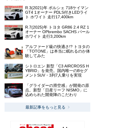
R.3(2021)年 ポルシェ 718ケイマン
GT4 1オーナー PDLS付きLEDライ
ト ホワイト 走行17,400km
R.7(2025)年 トヨタ GR86 2.4 RZ 1
オーナー OPbrembo SACHS パール
ホワイト 走行3,200km
アルファード級の快適さ!? トヨタの
「TOTONE」は本当に眠れるのか体
験してみた
シトロエン 新型「C3 AIRCROSS H
YBRID」を発売。国内唯一のBセグ
メントSUV・3列7人乗りを実現
「グライダーの滑空感」が開発の原
点。新型「日産リーフ NISMO」に
込められた開発陣のこだわり
最新記事をもっと見る