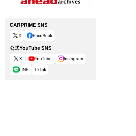
CARPRIME SNS
X
FaceBook
公式YouTube SNS
X
YouTube
Instagram
LINE
TikTok