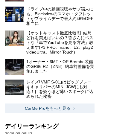
ドライブ中の動画視聴やサブ端末に
も。Blackviewのスマホ・タブレッ
トがプライムデーで最大約46%OFF
相当に
【オットキャスト徹底比較!!】結局
どれを買えばいいの？皆さんにベス
トな『車でYouTubeを見る方法』教
えます(P3 PRO、nano、E2、play2
videoUltra、Mirror Touch)
1オーナー・6MT・OP Brembo装備
のGR86 RZ（ZN8）納車前整備を実
施しました
レイズ｢VMF S-01｣はビッグブレー
キキャリパーのMINI JCWにも対
応！目を疑うほど薄いスポークに込
められた秘密
CarMe Proをもっと見る
デイリーランキング
2026.08.06UP