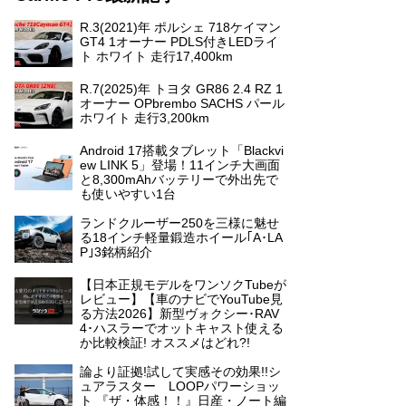
R.3(2021)年 ポルシェ 718ケイマン
GT4 1オーナー PDLS付きLEDライ
ト ホワイト 走行17,400km
R.7(2025)年 トヨタ GR86 2.4 RZ 1
オーナー OPbrembo SACHS パール
ホワイト 走行3,200km
Android 17搭載タブレット「Blackvi
ew LINK 5」登場！11インチ大画面
と8,300mAhバッテリーで外出先で
も使いやすい1台
ランドクルーザー250を三様に魅せ
る18インチ軽量鍛造ホイール｢A･LA
P｣3銘柄紹介
【日本正規モデルをワンソクTubeが
レビュー】【車のナビでYouTube見
る方法2026】新型ヴォクシー･RAV
4･ハスラーでオットキャスト使える
か比較検証! オススメはどれ?!
論より証拠!試して実感その効果!!シ
ュアラスター LOOPパワーショッ
ト 『ザ・体感！！』日産・ノート編