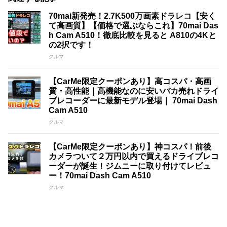
70mai新発売！2.7K500万画素ドラレコ【安く
て高画質】【価格で選ぶならこれ】70mai Das
h Cam A510！徹底比較を見ると A810の4Kと
の2択です！
クルマ
【CarMe限定クーポンあり】高コスパ・高画
質・高性能｜高機能なのに安いバカ売れドライ
ブレコーダーに最新モデル登場｜ 70mai Dash
Cam A510
クルマ
【CarMe限定クーポンあり】神コスパ！前後
カメラついて２万円以内で買えるドライブレコ
ーダーが誕生！ジムニーに取り付けてレビュ
ー！70mai Dash Cam A510
クルマ