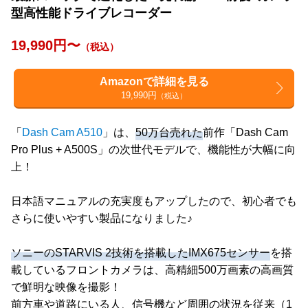
型高性能ドライブレコーダー
19,990円〜
（税込）
Amazonで詳細を見る
19,990円
（税込）
「
Dash Cam A510
」は、
50万台売れた
前作「Dash Cam
Pro Plus + A500S」の次世代モデルで、機能性が大幅に向
上！
日本語マニュアルの充実度もアップしたので、初心者でも
さらに使いやすい製品になりました♪
ソニーのSTARVIS 2技術を搭載したIMX675センサー
を搭
載しているフロントカメラは、高精細500万画素の高画質
で鮮明な映像を撮影！
前方車や道路にいる人、信号機など周囲の状況を従来（1