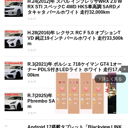
H.24(2012)年 スバル インプレッサWRX 2.0 W
RX STI スペックC 4WD HKS車高調 SARDメ
タキャタ パールホワイト 走行32,000km
クルマ
H.28(2016)年 レクサス RC F 5.0 オプションT
VD 純正19インチ パールホワイト 走行33,500k
m
クルマ
R.3(2021)年 ポルシェ 718ケイマン GT4 1オー
ナー PDLS付きLEDライト ホワイト 走行17,4
close
00km
詳しく見る
arrow_forward_ios
クルマ
R.7(2025)年 トヨタ GR86 2.4 RZ 1オーナー O
Pbrembo SACHS パールホワイト 走行3,200k
m
クルマ
Android 17搭載タブレット「Blackview LINK