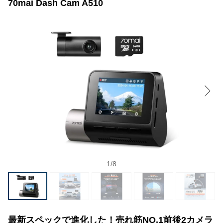
70mai Dash Cam A510
1
/
8
最新スペックで進化した！売れ筋NO.1前後2カメラ