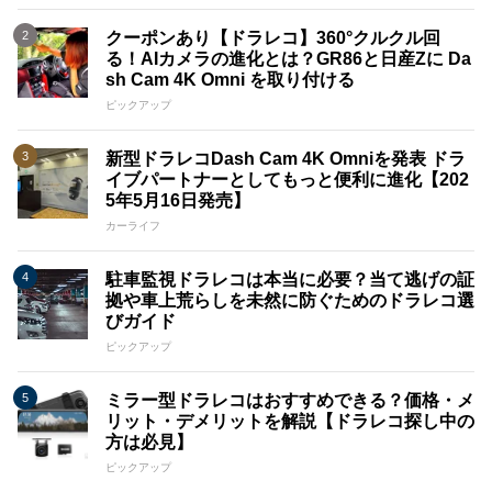
クーポンあり【ドラレコ】360°クルクル回
る！AIカメラの進化とは？GR86と日産Zに Da
sh Cam 4K Omni を取り付ける
ピックアップ
新型ドラレコDash Cam 4K Omniを発表 ドラ
イブパートナーとしてもっと便利に進化【202
5年5月16日発売】
カーライフ
駐車監視ドラレコは本当に必要？当て逃げの証
拠や車上荒らしを未然に防ぐためのドラレコ選
びガイド
ピックアップ
ミラー型ドラレコはおすすめできる？価格・メ
リット・デメリットを解説【ドラレコ探し中の
方は必見】
ピックアップ