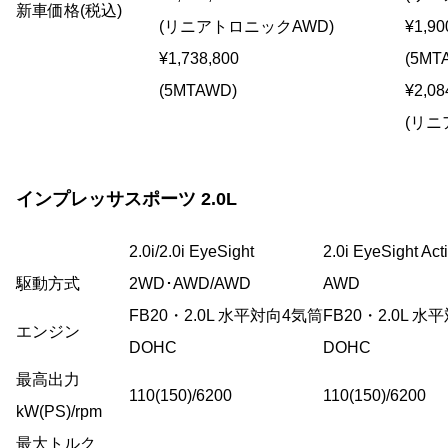
新車価格(税込)
(リニアトロニックAWD)
¥1,90
¥1,738,800
(5MT
(5MTAWD)
¥2,08
(リニ
インプレッサスポーツ 2.0L
2.0i/2.0i EyeSight
2.0i EyeSight Act
駆動方式
2WD･AWD/AWD
AWD
FB20・2.0L 水平対向4気筒
FB20・2.0L 
エンジン
DOHC
DOHC
最高出力
110(150)/6200
110(150)/6200
kW(PS)/rpm
最大トルク