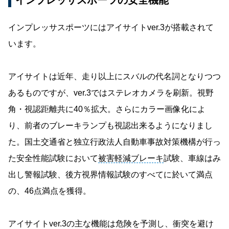
インプレッサスポーツにはアイサイトver.3が搭載されて
います。
アイサイトは近年、走り以上にスバルの代名詞となりつつ
あるものですが、ver.3ではステレオカメラを刷新。視野
角・視認距離共に40％拡大。さらにカラー画像化によ
り、前者のブレーキランプも視認出来るようになりまし
た。国土交通省と独立行政法人自動車事故対策機構が行っ
た安全性能試験において
被害軽減ブレーキ
試験、車線はみ
出し警報試験、後方視界情報試験のすべてに於いて満点
の、46点満点を獲得。
アイサイトver.3の主な機能は危険を予測し、衝突を避け