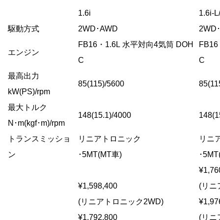
1.6i
1.6i-L
駆動方式
2WD･AWD
2WD
FB16・1.6L 水平対向4気筒 DOH
FB1
エンジン
C
C
最高出力
85(115)/5600
85(11
kW(PS)/rpm
最大トルク
148(15.1)/4000
148(1
N･m(kgf･m)/rpm
トランスミッショ
リニアトロニック
リニ
ン
･5MT(MT車)
･5MT
¥1,76
¥1,598,400
(リニ
(リニアトロニック2WD)
¥1,97
¥1,792,800
(リニ