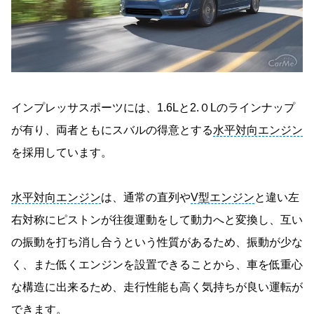
インプレッサスポーツには、1.6Lと2.０Lのラインナップ
が有り、両者ともにスバルの得意とする
水平対向エンジン
を採用しています。
水平対向エンジン
は、通常の直列や
V型エンジン
と違い左
右対称にピストンが往復運動をして動力へと変換し、互い
の振動を打ち消し合うという性質があるため、振動が少な
く、また低くエンジンを設置できることから、車を低重心
な構造に出来るため、走行性能も高く気持ちが良い運転が
できます。