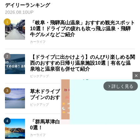
デイリーランキング
2026.08.10UP
「岐阜・飛騨高山温泉」おすすめ観光スポット
10選！ドライブの疲れも吹っ飛ぶ温泉・飛騨
牛グルメなどご紹介
カーライフ
【ドライブに出かけよう】のんびり楽しめる関
西のおすすめ日帰り温泉施設10選｜有名な温
泉地と温泉宿も併せて紹介
close
ピックアップ
詳しく見る
arrow_forward_ios
草木ドライブインの見どころ3選｜草木ドライ
ブインのおすすめお土産もご紹介
ピックアップ
「群馬草津白根山」のおすすめ観光スポット1
0選！
カーライフ