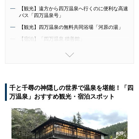
【観光】遠方から四万温泉へ行くのに便利な高速
バス「四万温泉号」
【観光】四万温泉の無料共同浴場「河原の湯」
【宿泊】「四万温泉 積善館」
【宿泊】「湯元 四萬館」
【宿泊】「四万 やまぐち館」
【宿泊】「四万温泉 柏屋旅館」
千と千尋の神隠しの世界で温泉を堪能！「四
万温泉」おすすめ観光・宿泊スポット