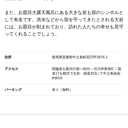
また、お題目大露天風呂にある大きな岩も宿のシンボルと
して有名です。洪水などから宿を守ってきたとされる大岩
には、お題目が刻まれており、訪れた人たちの幸せも見守
ってくれることでしょう。
住所
群馬県吾妻郡中之条町四万甲3876-1
アクセス
関越道を新潟方面へ60分～渋川伊香保IC～国
道17を鯉沢で左折、国道353にて中之条経由
約60分
パーキング
有り（無料）