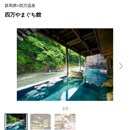
群馬県>四万温泉
四万やまぐち館
1
/
3