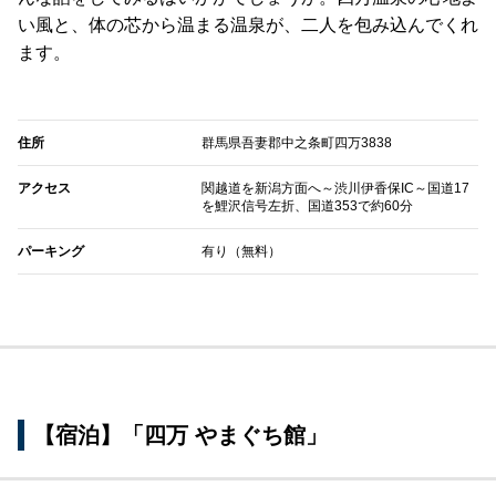
い風と、体の芯から温まる温泉が、二人を包み込んでくれ
ます。
住所
群馬県吾妻郡中之条町四万3838
アクセス
関越道を新潟方面へ～渋川伊香保IC～国道17
を鯉沢信号左折、国道353で約60分
パーキング
有り（無料）
【宿泊】「四万 やまぐち館」