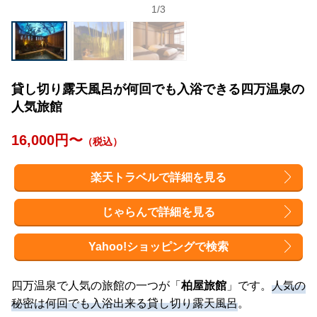
1
/
3
貸し切り露天風呂が何回でも入浴できる四万温泉の
人気旅館
16,000円〜
（税込）
楽天トラベルで詳細を見る
じゃらんで詳細を見る
Yahoo!ショッピングで検索
四万温泉で人気の旅館の一つが「
柏屋旅館
」です。
人気の
秘密は何回でも入浴出来る貸し切り露天風呂
。