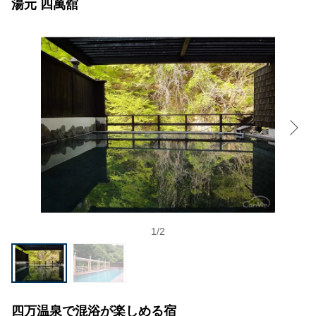
湯元 四萬舘
1
/
2
四万温泉で混浴が楽しめる宿