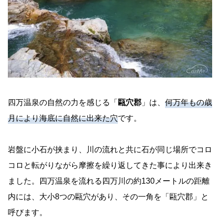
四万温泉の自然の力を感じる「
甌穴郡
」は、
何万年もの歳
月により海底に自然に出来た穴
です。
岩盤に小石が挟まり、川の流れと共に石が同じ場所でコロ
コロと転がりながら摩擦を繰り返してきた事により出来き
ました。四万温泉を流れる四万川の約130メートルの距離
内には、大小8つの甌穴があり、その一角を「甌穴郡」と
呼びます。