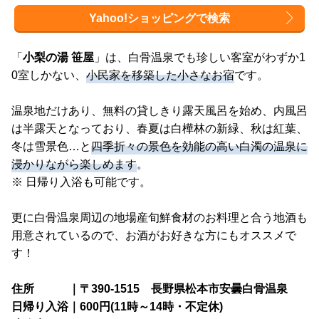
Yahoo!ショッピングで検索
「
小梨の湯 笹屋
」は、白骨温泉でも珍しい客室がわずか1
0室しかない、
小民家を移築した小さなお宿
です。
温泉地だけあり、無料の貸しきり露天風呂を始め、内風呂
は半露天となっており、春夏は白樺林の新緑、秋は紅葉、
冬は雪景色…と
四季折々の景色を効能の高い白濁の温泉に
浸かりながら楽しめます
。
※ 日帰り入浴も可能です。
更に白骨温泉周辺の地場産旬鮮食材のお料理と合う地酒も
用意されているので、お酒がお好きな方にもオススメで
す！
住所 ｜〒390-1515 長野県松本市安曇白骨温泉
日帰り入浴｜600円(11時～14時・不定休)