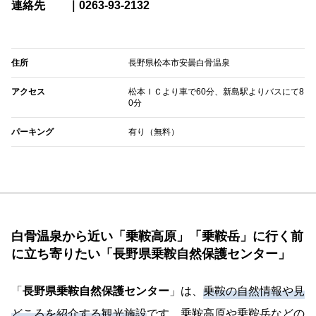
連絡先 ｜0263-93-2132
住所
長野県松本市安曇白骨温泉
アクセス
松本ＩＣより車で60分、新島駅よりバスにて8
0分
パーキング
有り（無料）
白骨温泉から近い「乗鞍高原」「乗鞍岳」に行く前
に立ち寄りたい「長野県乗鞍自然保護センター」
「
長野県乗鞍自然保護センター
」は、
乗鞍の自然情報や見
どころを紹介する観光施設
です。乗鞍高原や乗鞍岳などの