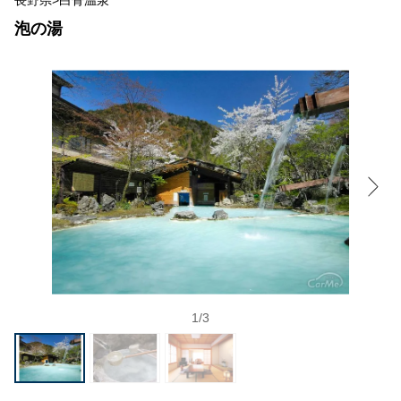
長野県>白骨温泉
泡の湯
1
/
3