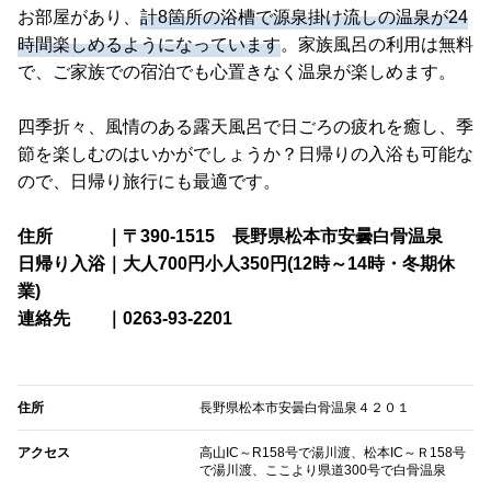
お部屋があり、
計8箇所の浴槽で源泉掛け流しの温泉が24
時間楽しめるようになっています
。家族風呂の利用は無料
で、ご家族での宿泊でも心置きなく温泉が楽しめます。
四季折々、風情のある露天風呂で日ごろの疲れを癒し、季
節を楽しむのはいかがでしょうか？日帰りの入浴も可能な
ので、日帰り旅行にも最適です。
住所 ｜〒390-1515 長野県松本市安曇白骨温泉
日帰り入浴｜大人700円小人350円(12時～14時・冬期休
業)
連絡先 ｜0263-93-2201
住所
長野県松本市安曇白骨温泉４２０１
アクセス
高山IC～R158号で湯川渡、松本IC～Ｒ158号
で湯川渡、ここより県道300号で白骨温泉