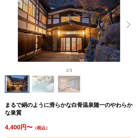
1
/
3
まるで絹のように滑らかな白骨温泉随一のやわらか
な泉質
4,400円〜
（税込）