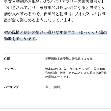
男女入替制のお風呂が3つとバリアフリーの家族風呂が1
つ用意されており、家族風呂以外は0時になると男湯と女
湯が入れ替わるので、夜風呂と朝風呂に入れば3つのお風
呂が全て楽しめるようになっています。
宿の風情と信州の情緒が織りなす館内で、ゆっくりと湯の
効能を楽しめます
。
住所
長野県松本市安曇白骨温泉４１９５
アクセス
松本ICから60分、高山ICから70分。国道158
号線経由、沢渡（さわんど）より県道300号線
が最短ルートです。
パーキング
有り（無料）