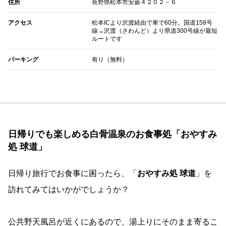
住所
長野県松本市安曇４２０２－６
アクセス
松本ICより沢渡経由で車で60分。国道158号
線→沢渡（さわんど）より県道300号線が最短
ルートです
パーキング
有り（無料）
日帰りでも楽しめる白骨温泉のお食事処「おやすみ
処 球道」
日帰り旅行でお食事に困ったら、「
おやすみ処 球道
」を
訪れてみてはいかがでしょうか？
公共野天風呂が近くにあるので、湯上りにそのまま寄るこ