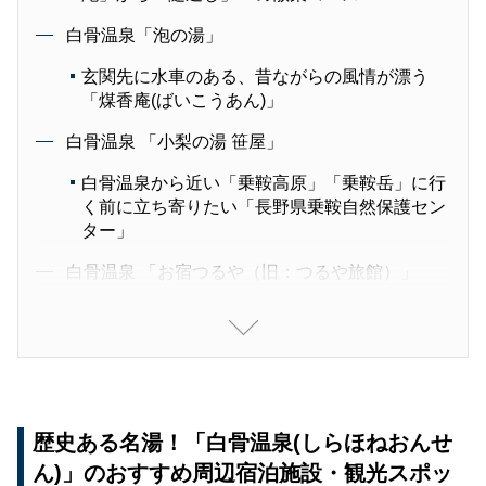
白骨温泉「泡の湯」
玄関先に水車のある、昔ながらの風情が漂う
「煤香庵(ばいこうあん)」
白骨温泉 「小梨の湯 笹屋」
白骨温泉から近い「乗鞍高原」「乗鞍岳」に行
く前に立ち寄りたい「長野県乗鞍自然保護セン
ター」
白骨温泉 「お宿つるや（旧：つるや旅館）」
日帰りでも楽しめる白骨温泉のお食事処「おや
すみ処 球道」
白骨温泉「湯元齋藤旅館」
冬といえばスキー！白骨温泉から最も近いスキ
歴史ある名湯！「白骨温泉(しらほねおんせ
ー場「Mt.乗鞍スノーリゾート」
ん)」のおすすめ周辺宿泊施設・観光スポッ