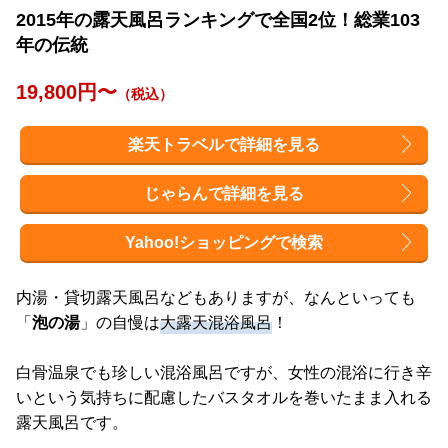
2015年の露天風呂ランキングで全国2位！総業103
年の伝統
19,800円〜
（税込）
楽天トラベルで詳細を見る
じゃらんで詳細を見る
Yahoo!ショッピングで検索
内湯・貸切露天風呂などもありますが、なんといっても
「
泡の湯
」の自慢は
大露天混浴風呂
！
白骨温泉でも珍しい混浴風呂ですが、女性の混浴に行き辛
いという気持ちに配慮したバスタオルを巻いたまま入れる
露天風呂です。