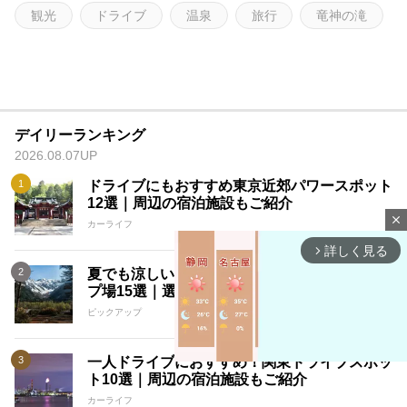
観光
ドライブ
温泉
旅行
竜神の滝
デイリーランキング
2026.08.07UP
ドライブにもおすすめ東京近郊パワースポット
12選｜周辺の宿泊施設もご紹介
close
カーライフ
詳しく見る
arrow_forward_ios
夏でも涼しい標高1000メートル以上のキャン
プ場15選｜選ぶ際のポイントも
ピックアップ
一人ドライブにおすすめ！関東ドライブスポッ
ト10選｜周辺の宿泊施設もご紹介
カーライフ