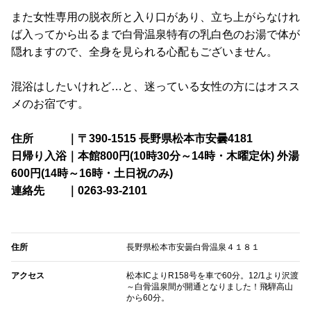
また女性専用の脱衣所と入り口があり、立ち上がらなけれ
ば入ってから出るまで白骨温泉特有の乳白色のお湯で体が
隠れますので、全身を見られる心配もございません。
混浴はしたいけれど…と、迷っている女性の方にはオスス
メのお宿です。
住所 ｜〒390-1515 長野県松本市安曇4181
日帰り入浴｜本館800円(10時30分～14時・木曜定休) 外湯
600円(14時～16時・土日祝のみ)
連絡先 ｜0263-93-2101
住所
長野県松本市安曇白骨温泉４１８１
アクセス
松本ICよりR158号を車で60分。12/1より沢渡
～白骨温泉間が開通となりました！飛騨高山
から60分。