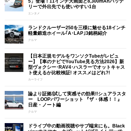
5」登場！11インチ大画面と8,300mAhバッテ
リーで外出先でも使いやすい1台
エンタメ
ランドクルーザー250を三様に魅せる18インチ
軽量鍛造ホイール｢A･LAP｣3銘柄紹介
クルマ
【日本正規モデルをワンソクTubeがレビュ
ー】【車のナビでYouTube見る方法2026】新
型ヴォクシー･RAV4･ハスラーでオットキャス
ト使えるか比較検証! オススメはどれ?!
カーライフ
論より証拠!試して実感その効果!!シュアラスタ
ー LOOPパワーショット 『ザ・体感！！』
日産・ノート編
クルマ
ドライブ中の動画視聴やサブ端末にも。Black