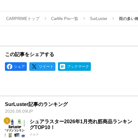
を達成した。翌年にはシュアラスター・ペースとワックス（ブ
ルーワックス）がゼネラルモータースのキャデラック指定ワッ
クスに選ばれ、シュアラスターは世界で最も高級なカーワック
スと認められることになった。日本で販売が開始されたのは、
CARPRIMEトップ
CarMe Pro一覧
SurLuster
雨の多い
国内のモータリゼーションが根付き始めた70年代初頭のこと。
その後、現在に至るまでより良い製品を生み出すための歩みを
止めない姿勢は、シュアラスターを最高峰のカーワックスメー
カーたらしめるとともに、世界中のエンスージアストから愛さ
れ続けている理由でもある。
この記事をシェアする
シェア
ツイート
ブックマーク
SurLuster記事のランキング
2026.08.09UP
シュアラスター2026年1月売れ筋商品ランキン
グTOP10！
クルマ