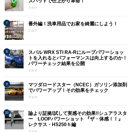
スパッドで仕上がり革命！
クルマ
番外編！洗車用品でお家を綺麗にしよう！
クルマ
スバル WRX STI RA-Rにループパワーショッ
トを入れるとパフォーマンスは向上するのか！
パワーチェック結果を公開
クルマ
マツダロードスター（NCEC）ガソリン添加剤
でパワーアップ！その効果をチェック
クルマ
論より証拠!試して実感その効果!!シュアラスタ
ー LOOPパワーショット 『ザ・体感！！』
レクサス・HS250ｈ編
クルマ