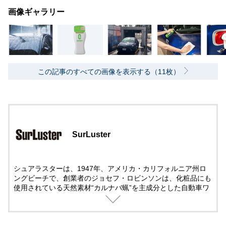
画像ギャラリー
この記事のすべての画像を表示する（11枚）
SurLuster
シュアラスターは、1947年、アメリカ・カリフォルニア州ロ
ングビーチで、創業者のジョセフ・ロビンソンは、化粧品にも
使用されている天然素材“カルナバ蝋”を主成分とした自動車ワ
ックスの製造を始めた。49年には「シュアラスター」の名で本
格的な販売をスタート。その品質の高さが評判となり、自動車
の普及とともに全米でシェアを拡大。68年には市場占有率80%