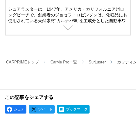
シュアラスターは、1947年、アメリカ・カリフォルニア州ロ
ングビーチで、創業者のジョセフ・ロビンソンは、化粧品にも
使用されている天然素材“カルナバ蝋”を主成分とした自動車ワ
ックスの製造を始めた。49年には「シュアラスター」の名で本
格的な販売をスタート。その品質の高さが評判となり、自動車
の普及とともに全米でシェアを拡大。68年には市場占有率80%
を達成した。翌年にはシュアラスター・ペースとワックス（ブ
ルーワックス）がゼネラルモータースのキャデラック指定ワッ
クスに選ばれ、シュアラスターは世界で最も高級なカーワック
スと認められることになった。日本で販売が開始されたのは、
CARPRIMEトップ
CarMe Pro一覧
SurLuster
カッティ
国内のモータリゼーションが根付き始めた70年代初頭のこと。
その後、現在に至るまでより良い製品を生み出すための歩みを
止めない姿勢は、シュアラスターを最高峰のカーワックスメー
カーたらしめるとともに、世界中のエンスージアストから愛さ
れ続けている理由でもある。
この記事をシェアする
シェア
ツイート
ブックマーク