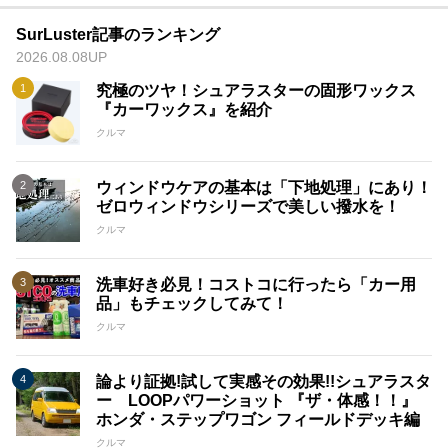
SurLuster記事のランキング
2026.08.08UP
究極のツヤ！シュアラスターの固形ワックス
『カーワックス』を紹介
クルマ
ウィンドウケアの基本は「下地処理」にあり！
ゼロウィンドウシリーズで美しい撥水を！
クルマ
洗車好き必見！コストコに行ったら「カー用
品」もチェックしてみて！
クルマ
論より証拠!試して実感その効果!!シュアラスタ
ー LOOPパワーショット 『ザ・体感！！』
ホンダ・ステップワゴン フィールドデッキ編
クルマ