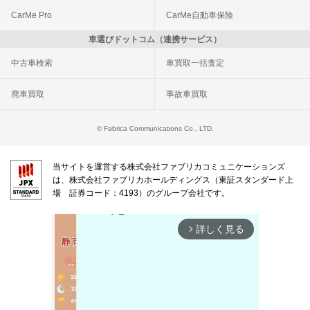
CarMe Pro
CarMe自動車保険
車選びドットコム（連携サービス）
中古車検索
車買取一括査定
廃車買取
事故車買取
© Fabrica Communications Co., LTD.
当サイトを運営する株式会社ファブリカコミュニケーションズ
は、株式会社ファブリカホールディングス（東証スタンダード上
場 証券コード：4193）のグループ会社です。
詳しく見る
arrow_forward_ios