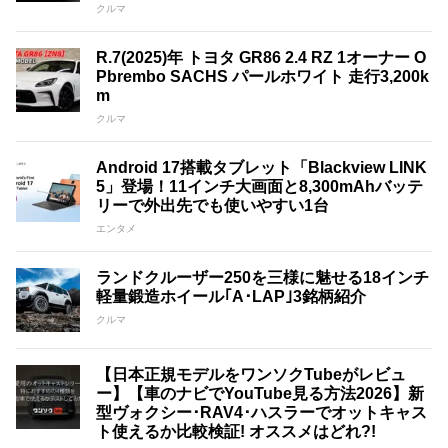
クルマ
R.7(2025)年 トヨタ GR86 2.4 RZ 1オーナー O
Pbrembo SACHS パールホワイト 走行3,200k
m
クルマ
Android 17搭載タブレット「Blackview LINK
5」登場！11インチ大画面と8,300mAhバッテ
リーで外出先でも使いやすい1台
エンタメ
ランドクルーザー250を三様に魅せる18インチ
軽量鍛造ホイール｢A･LAP｣3銘柄紹介
クルマ
【日本正規モデルをワンソクTubeがレビュ
ー】【車のナビでYouTube見る方法2026】新
型ヴォクシー･RAV4･ハスラーでオットキャス
ト使えるか比較検証! オススメはどれ?!