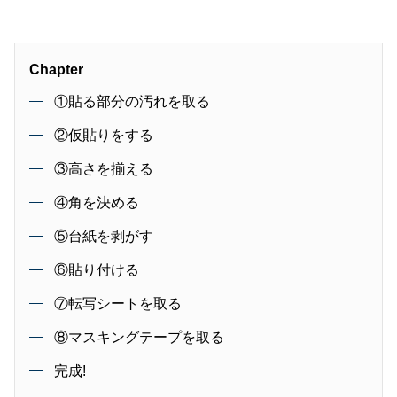
Chapter
①貼る部分の汚れを取る
②仮貼りをする
③高さを揃える
④角を決める
⑤台紙を剥がす
⑥貼り付ける
⑦転写シートを取る
⑧マスキングテープを取る
完成!