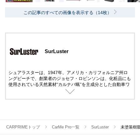
この記事のすべての画像を表示する（14枚）
SurLuster
シュアラスターは、1947年、アメリカ・カリフォルニア州ロ
ングビーチで、創業者のジョセフ・ロビンソンは、化粧品にも
使用されている天然素材“カルナバ蝋”を主成分とした自動車ワ
ックスの製造を始めた。49年には「シュアラスター」の名で本
格的な販売をスタート。その品質の高さが評判となり、自動車
の普及とともに全米でシェアを拡大。68年には市場占有率80%
を達成した。翌年にはシュアラスター・ペースとワックス（ブ
ルーワックス）がゼネラルモータースのキャデラック指定ワッ
クスに選ばれ、シュアラスターは世界で最も高級なカーワック
スと認められることになった。日本で販売が開始されたのは、
CARPRIMEトップ
CarMe Pro一覧
SurLuster
未塗装樹
国内のモータリゼーションが根付き始めた70年代初頭のこと。
その後、現在に至るまでより良い製品を生み出すための歩みを