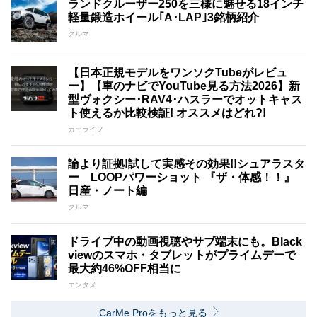
ランドクルーザー250を三様に魅せる18インチ
軽量鍛造ホイール｢A･LAP｣3銘柄紹介
クルマ
【日本正規モデルをワンソクTubeがレビュ
ー】【車のナビでYouTube見る方法2026】新
型ヴォクシー･RAV4･ハスラーでオットキャス
ト使えるか比較検証! オススメはどれ?!
カーライフ
論より証拠!試して実感その効果!!シュアラスタ
ー LOOPパワーショット 『ザ・体感！！』
日産・ノート編
クルマ
ドライブ中の動画視聴やサブ端末にも。Black
viewのスマホ・タブレットがプライムデーで
最大約46%OFF相当に
エンタメ
CarMe Proをもっと見る