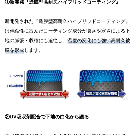
①新開発『造膜型高耐久ハイブリッドコーティング』
新開発された『造膜型高耐久ハイブリッドコーティング』
は伸縮性に富んだコーティング成分が暑さや寒さによる下
地の膨張・収縮にも追従し、
温度の変化にも強い高耐久被
膜を形成
します。
②UV吸収剤配合で下地の白化から護る