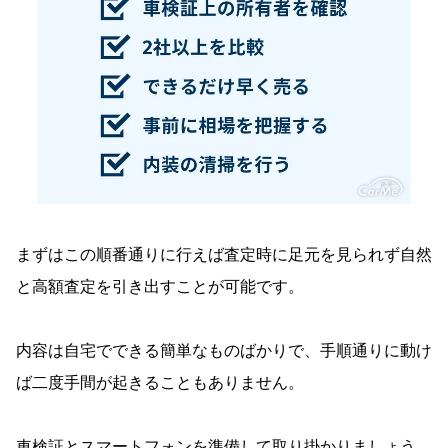
車を高く売る為の交渉術とは？
はじめから希望金額を言わないこと
比較検討している事を伝えること
即決トークに乗らないこと
高価買取してくれるおすすめの買取業者は？
車を高く売る事に関するＱ＆Ａ
Q.外装も洗車したほうがイメージが良くて買取
まずはこの順番通りに行えば査定時に足元を見られず自然
金額がＵＰするのでは？
と高額査定を引き出すことが可能です。
Q.社外品はマイナス査定なの？
Q.相場以上の価格では売却できない？
内容は自宅でできる簡単なものばかりで、手順通りに動け
ば二度手間が起きることもありません。
Q.車の買取契約後にキャンセルはできる？
車を高く売る事のまとめ
車検証とスマートフォンを準備して取り掛かりましょう。