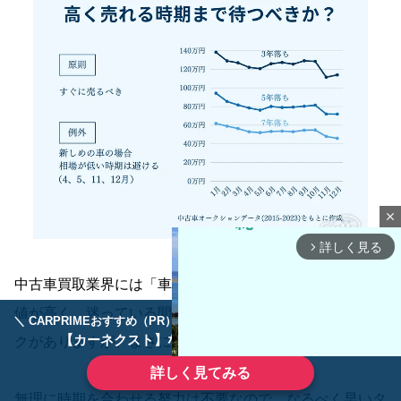
close
詳しく見る
arrow_forward_ios
中古車買取業界には「車は売ろうと思ったその日が最も価
値が高く、迷っている間に価値が下がる」という営業トー
＼ CARPRIMEおすすめ（PR） ／
ディーラーで手放すのはもったいない！
【カーネクスト】ならどんなクルマも高価買取
クがありますが、まさにその通りです。
詳しく見てみる
無理に時期を合わせる努力は不要なので、なるべく早いタ