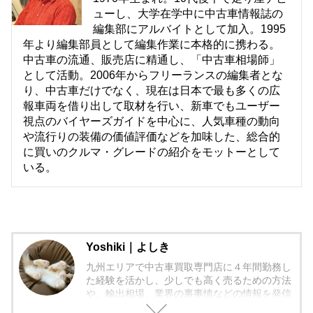
ューし、大学在学中に中古車情報誌の
編集部にアルバイトとして加入。1995
年より編集部員として編集作業に本格的に携わる。
中古車の流通、販売店に精通し、「中古車相場師」
として活動。2006年からフリーランスの編集者とな
り、中古車だけでなく、現在は日本で最も多くの広
報車両を借り出して取材を行い、新車でもユーザー
視点のバイヤーズガイドを中心に、人気車種の動向
や流行りの装備の価値評価などを加味した、総合的
に買いのクルマ・グレードの紹介をモットーとして
いる。
Yoshiki｜よしき
九州エリアで中古車買取専門店に４年間勤務し
た経験を活かし、少しでも高く売るための方法
や、輸出相場、業界の裏事情などの情報を発信
しています。