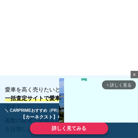
close
詳しく見る
arrow_forward_ios
愛車を高く売りたいとお考えの方は、
一括査定サイトで愛車の価格を調べるのがオススメ
です！
＼ CARPRIMEおすすめ（PR） ／
ディーラーで手放すのはもったいない！
【カーネクスト】ならどんなクルマも高価買取
複数の業者の見積もりを比較して
最高価格
での売却
詳しく見てみる
を目指しましょう！