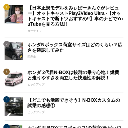
【日本正規モデルをみぃぱーきんぐがレビュ
ー】オットキャストPlay2Video Ultra -【オッ
トキャストで断トツおすすめ!!】車のナビでYo
uTubeを見る方法!!
カーライフ
ホンダNボックス荷室サイズはどのくらい？広
さを確認してみた
国産車
ホンダ 2代目N-BOXは抜群の乗り心地！燃費
と走りやすさを両立した快適性を解説！
ピックアップ
【どこでも活躍できそう】N-BOXカスタムの
試乗の感想①
ピックアップ
ホンダ N-BOX(エヌボックス)の荷室(ラゲッジ