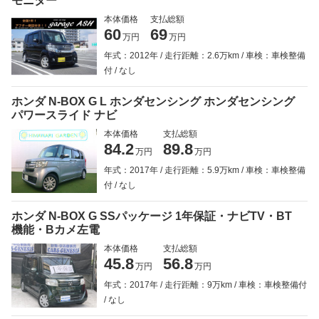
モニター
本体価格
支払総額
60
69
万円
万円
年式：2012年
走行距離：2.6万km
車検：車検整備
付
なし
ホンダ N-BOX G L ホンダセンシング ホンダセンシング
パワースライド ナビ
本体価格
支払総額
84.2
89.8
万円
万円
年式：2017年
走行距離：5.9万km
車検：車検整備
付
なし
ホンダ N-BOX G SSパッケージ 1年保証・ナビTV・BT
機能・Bカメ左電
本体価格
支払総額
45.8
56.8
万円
万円
年式：2017年
走行距離：9万km
車検：車検整備付
なし