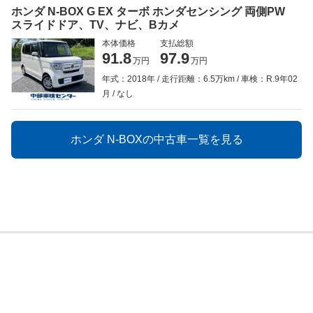
ホンダ N-BOX G EX ターボ ホンダセンシング 両側PW
スライドドア、TV、ナビ、Bカメ
本体価格
支払総額
91.8
97.9
万円
万円
年式：2018年
走行距離：6.5万km
車検：R.9年02
月
なし
ホンダ N-BOXの中古車一覧を見る