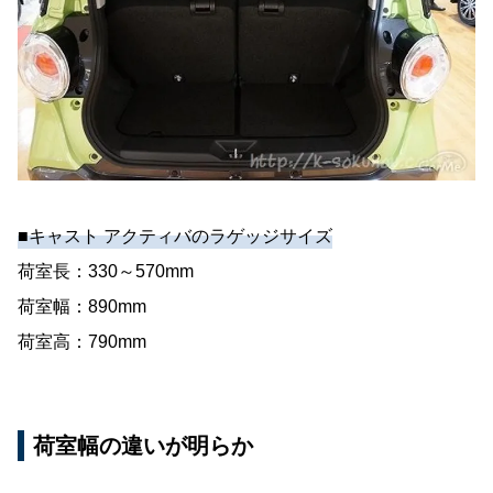
■キャスト アクティバのラゲッジサイズ
荷室長：330～570mm
荷室幅：890mm
荷室高：790mm
荷室幅の違いが明らか