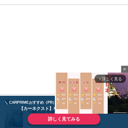
close
詳しく見る
arrow_forward_ios
関連する記事
＼ CARPRIMEおすすめ（PR） ／
ディーラーで手放すのはもったいない！
【カーネクスト】ならどんなクルマも高価買取
一般のドライバーに聞いた！スズキ イグニス
の口コミ(評価・評判)まとめ
詳しく見てみる
国産車