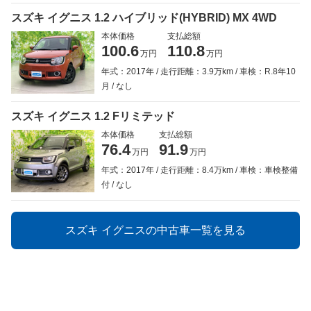
スズキ イグニス 1.2 ハイブリッド(HYBRID) MX 4WD
本体価格
支払総額
100.6
110.8
万円
万円
年式：2017年
走行距離：3.9万km
車検：R.8年10
月
なし
スズキ イグニス 1.2 Fリミテッド
本体価格
支払総額
76.4
91.9
万円
万円
年式：2017年
走行距離：8.4万km
車検：車検整備
付
なし
スズキ イグニスの中古車一覧を見る