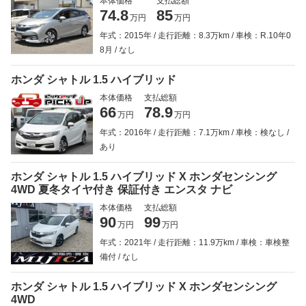
本体価格
支払総額
74.8
85
万円
万円
年式：2015年
走行距離：8.3万km
車検：R.10年0
8月
なし
ホンダ シャトル 1.5 ハイブリッド
本体価格
支払総額
66
78.9
万円
万円
年式：2016年
走行距離：7.1万km
車検：検なし
あり
ホンダ シャトル 1.5 ハイブリッド X ホンダセンシング
4WD 夏冬タイヤ付き 保証付き エンスタ ナビ
本体価格
支払総額
90
99
万円
万円
年式：2021年
走行距離：11.9万km
車検：車検整
備付
なし
ホンダ シャトル 1.5 ハイブリッド X ホンダセンシング
4WD