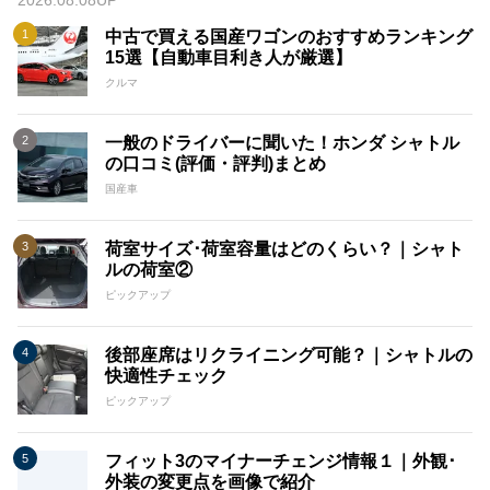
2026.08.08UP
中古で買える国産ワゴンのおすすめランキング
15選【自動車目利き人が厳選】
クルマ
一般のドライバーに聞いた！ホンダ シャトル
の口コミ(評価・評判)まとめ
国産車
荷室サイズ･荷室容量はどのくらい？｜シャト
ルの荷室②
ピックアップ
後部座席はリクライニング可能？｜シャトルの
快適性チェック
ピックアップ
フィット3のマイナーチェンジ情報１｜外観･
外装の変更点を画像で紹介