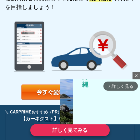
を目指しましょう！
close
詳しく見る
arrow_forward_ios
＼ CARPRIMEおすすめ（PR） ／
ディーラーで手放すのはもったいない！
【カーネクスト】ならどんなクルマも高価買取
お電話でのお申込みも受付中！
詳しく見てみる
0120-994-996