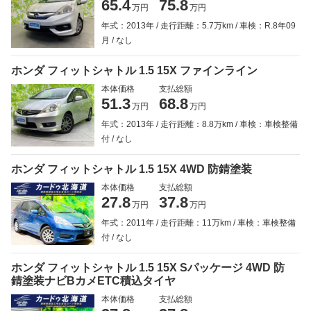
65.4
75.8
万円
万円
年式：2013年
走行距離：5.7万km
車検：R.8年09
月
なし
ホンダ フィットシャトル 1.5 15X ファインライン
本体価格
支払総額
51.3
68.8
万円
万円
年式：2013年
走行距離：8.8万km
車検：車検整備
付
なし
ホンダ フィットシャトル 1.5 15X 4WD 防錆塗装
本体価格
支払総額
27.8
37.8
万円
万円
年式：2011年
走行距離：11万km
車検：車検整備
付
なし
ホンダ フィットシャトル 1.5 15X Sパッケージ 4WD 防
錆塗装ナビBカメETC積込タイヤ
本体価格
支払総額