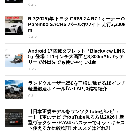
クルマ
R.7(2025)年 トヨタ GR86 2.4 RZ 1オーナー O
Pbrembo SACHS パールホワイト 走行3,200k
m
クルマ
Android 17搭載タブレット「Blackview LINK
5」登場！11インチ大画面と8,300mAhバッテ
リーで外出先でも使いやすい1台
エンタメ
ランドクルーザー250を三様に魅せる18インチ
軽量鍛造ホイール｢A･LAP｣3銘柄紹介
クルマ
【日本正規モデルをワンソクTubeがレビュ
ー】【車のナビでYouTube見る方法2026】新
型ヴォクシー･RAV4･ハスラーでオットキャス
ト使えるか比較検証! オススメはどれ?!