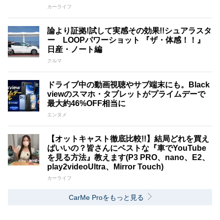
カーライフ
論より証拠!試して実感その効果!!シュアラスタ
ー LOOPパワーショット 『ザ・体感！！』
日産・ノート編
クルマ
ドライブ中の動画視聴やサブ端末にも。Black
viewのスマホ・タブレットがプライムデーで
最大約46%OFF相当に
エンタメ
【オットキャスト徹底比較!!】結局どれを買え
ばいいの？皆さんにベストな『車でYouTube
を見る方法』教えます(P3 PRO、nano、E2、
play2videoUltra、Mirror Touch)
カーライフ
CarMe Proをもっと見る