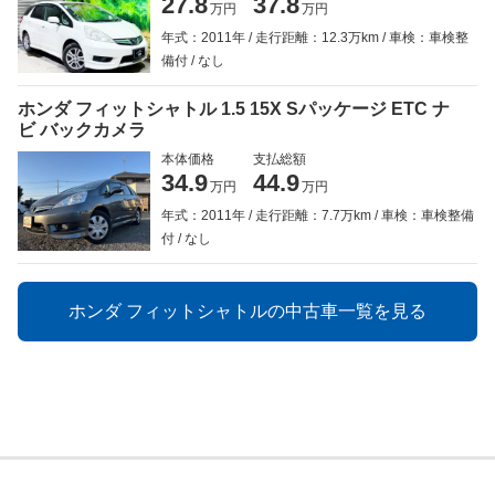
27.8
37.8
万円
万円
年式：2011年
走行距離：12.3万km
車検：車検整
備付
なし
ホンダ フィットシャトル 1.5 15X Sパッケージ ETC ナ
ビ バックカメラ
本体価格
支払総額
34.9
44.9
万円
万円
年式：2011年
走行距離：7.7万km
車検：車検整備
付
なし
ホンダ フィットシャトルの中古車一覧を見る