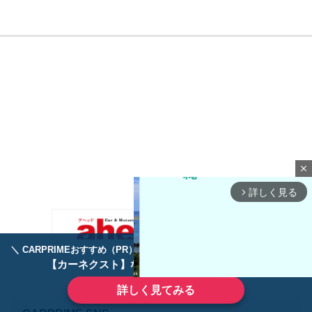
close
詳しく見る
arrow_forward_ios
＼ CARPRIMEおすすめ（PR） ／
ディーラーで手放すのはもったいない！
【カーネクスト】ならどんなクルマも高価買取
詳しく見てみる