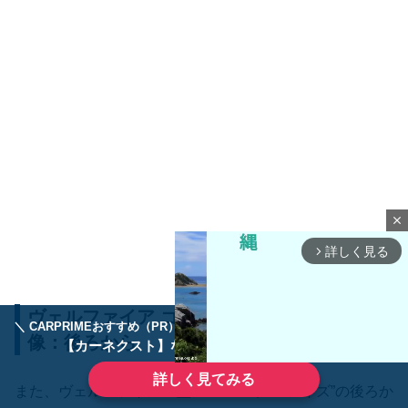
close
詳しく見る
arrow_forward_ios
ヴェルファイア ゴールデンアイズの外装画
＼ CARPRIMEおすすめ（PR） ／
ディーラーで手放すのはもったいない！
像：後ろから
【カーネクスト】ならどんなクルマも高価買取
詳しく見てみる
また、ヴェルファイア30型の”ゴールデン アイズ”の後ろか