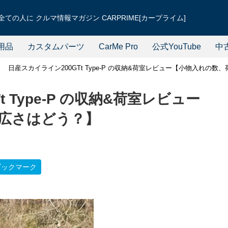
ての人に クルマ情報マガジン CARPRIME[カープライム]
用品
カスタムパーツ
CarMe Pro
公式YouTube
中
日産スカイライン200GTt Type-P の収納&荷室レビュー【小物入れの
 Type-P の収納&荷室レビュー
広さはどう？】
ブックマーク