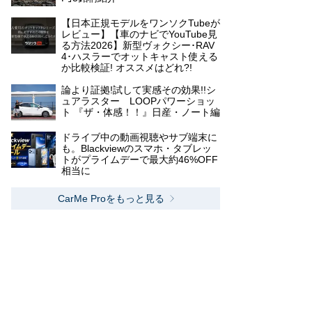
【日本正規モデルをワンソクTubeが
レビュー】【車のナビでYouTube見
る方法2026】新型ヴォクシー･RAV
4･ハスラーでオットキャスト使える
か比較検証! オススメはどれ?!
論より証拠!試して実感その効果!!シ
ュアラスター LOOPパワーショッ
ト 『ザ・体感！！』日産・ノート編
ドライブ中の動画視聴やサブ端末に
も。Blackviewのスマホ・タブレッ
トがプライムデーで最大約46%OFF
相当に
CarMe Proをもっと見る