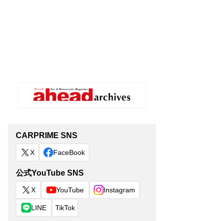
CARPRIME SNS
X
FaceBook
公式YouTube SNS
X
YouTube
Instagram
LINE
TikTok