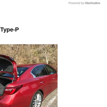
Powered by 
GliaStudios
M
u
ype-P
t
e