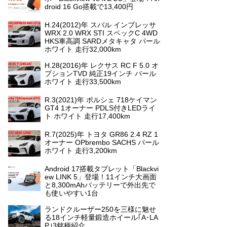
droid 16 Go搭載で13,400円
H.24(2012)年 スバル インプレッサ
WRX 2.0 WRX STI スペックC 4WD
HKS車高調 SARDメタキャタ パール
ホワイト 走行32,000km
H.28(2016)年 レクサス RC F 5.0 オ
プションTVD 純正19インチ パール
ホワイト 走行33,500km
R.3(2021)年 ポルシェ 718ケイマン
GT4 1オーナー PDLS付きLEDライ
ト ホワイト 走行17,400km
R.7(2025)年 トヨタ GR86 2.4 RZ 1
オーナー OPbrembo SACHS パール
ホワイト 走行3,200km
Android 17搭載タブレット「Blackvi
ew LINK 5」登場！11インチ大画面
と8,300mAhバッテリーで外出先で
も使いやすい1台
ランドクルーザー250を三様に魅せ
る18インチ軽量鍛造ホイール｢A･LA
P｣3銘柄紹介