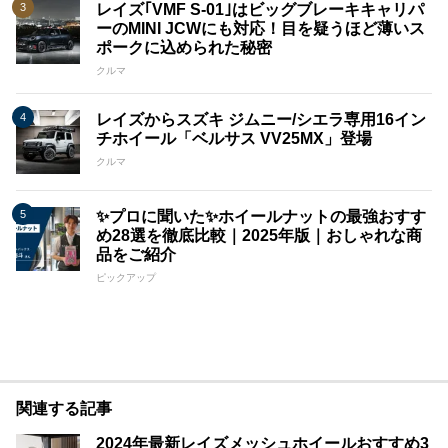
レイズ｢VMF S-01｣はビッグブレーキキャリパ
ーのMINI JCWにも対応！目を疑うほど薄いス
ポークに込められた秘密
クルマ
レイズからスズキ ジムニー/シエラ専用16イン
チホイール「ベルサス VV25MX」登場
クルマ
✨プロに聞いた✨ホイールナットの最強おすす
め28選を徹底比較｜2025年版｜おしゃれな商
品をご紹介
ピックアップ
関連する記事
2024年最新レイズメッシュホイールおすすめ3