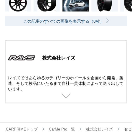
この記事のすべての画像を表示する（8枚）
株式会社レイズ
レイズではあらゆるカテゴリーのホイールを企画から開発、製
造、そして検品にいたるまで自社一貫体制によって送り出して
います。
過酷な条件で戦うレースホイールも、パフォーマンスを究めた
鍛造ホイールも、ストリートで華やかに輝く鋳造ホイールも、
すべてに最新のテクノロジーとメイドbyレイズの誇りが注がれ
ているのです。
CARPRIMEトップ
CarMe Pro一覧
株式会社レイズ
セミ