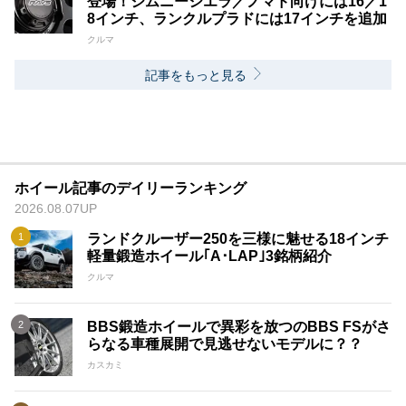
登場！ジムニーシエラ／ノマド向けには16／1
8インチ、ランクルプラドには17インチを追加
クルマ
記事をもっと見る
ホイール記事のデイリーランキング
2026.08.07UP
ランドクルーザー250を三様に魅せる18インチ
軽量鍛造ホイール｢A･LAP｣3銘柄紹介
クルマ
BBS鍛造ホイールで異彩を放つのBBS FSがさ
らなる車種展開で見逃せないモデルに？？
カスカミ