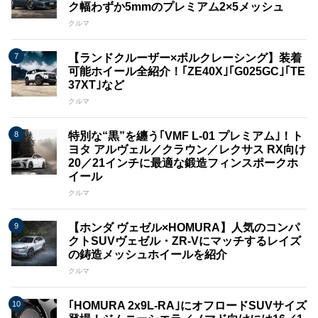
ク幅わずか5mmのプレミアム2×5メッシュ
クルマ
【ランドクルーザー×ボルクレーシング】装着
可能ホイール全紹介！｢ZE40X｣｢G025GC｣｢TE
37XT｣など
クルマ
特別な“黒”を纏う｢VMF L-01 プレミアム｣！ト
ヨタ アルヴェル／クラウン／レクサス RX向け
20／21インチに最適な鍛造フィンスポークホ
イール
クルマ
【ホンダ ヴェゼル×HOMURA】人気のコンパ
クトSUVヴェゼル・ZR-Vにマッチするレイズ
の鋳造メッシュホイールを紹介
クルマ
｢HOMURA 2x9L​​-RA｣にオフロードSUVサイズ