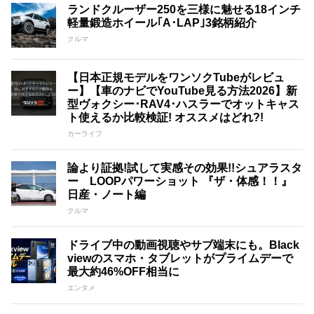
ランドクルーザー250を三様に魅せる18インチ
軽量鍛造ホイール｢A･LAP｣3銘柄紹介
クルマ
【日本正規モデルをワンソクTubeがレビュ
ー】【車のナビでYouTube見る方法2026】新
型ヴォクシー･RAV4･ハスラーでオットキャス
ト使えるか比較検証! オススメはどれ?!
カーライフ
論より証拠!試して実感その効果!!シュアラスタ
ー LOOPパワーショット 『ザ・体感！！』
日産・ノート編
クルマ
ドライブ中の動画視聴やサブ端末にも。Black
viewのスマホ・タブレットがプライムデーで
最大約46%OFF相当に
エンタメ