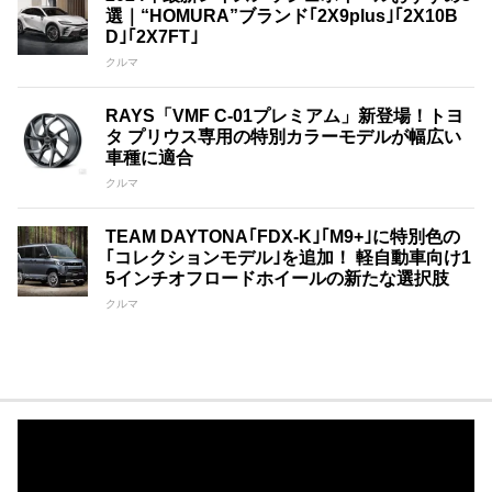
選｜“HOMURA”ブランド｢2X9plus｣｢2X10B
D｣｢2X7FT｣
クルマ
RAYS「VMF C-01プレミアム」新登場！トヨ
タ プリウス専用の特別カラーモデルが幅広い
車種に適合
クルマ
TEAM DAYTONA｢FDX-K｣｢M9+｣に特別色の
｢コレクションモデル｣を追加！ 軽自動車向け1
5インチオフロードホイールの新たな選択肢
クルマ