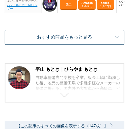
ボンフォーム(BONFOR
シンプ
Amazon
Yahoo!
M)
楽天
ハンドルカバー MAXレ
バー
1,449円
1,107円
ザー
おすすめ商品をもっと見る
平山 もとき｜ひらやま もとき
自動車整備専門学校を卒業。板金工場に勤務し
た後、地元の整備工場で多種多様なメーカーの
整備に携わる。国内外の大衆車から高級車、ビ
ンテージカーなど、多様な車を整備したマルチ
な経験が強み。整備士を離れた現在は、ライタ
ーとして車の知識を活かした中古車の選び方な
どを中心にメディアへ出稿。趣味はバスフィッ
シングやフットサルなど体を動かすことが好
き。
【この記事のすべての画像を表示する（147枚）】
【資格】国家２級ガソリンエンジン整備士・整