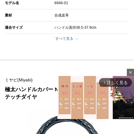
モデル名
6946-01
素材
合成皮革
適合サイズ
ハンドル直径36.5-37.9cm
すべて見る
close
ミヤビ(Miyabi)
詳しく見る
arrow_forward_ios
極太ハンドルカバー NEWブレイクキルト ダブルス
テッチダイヤ