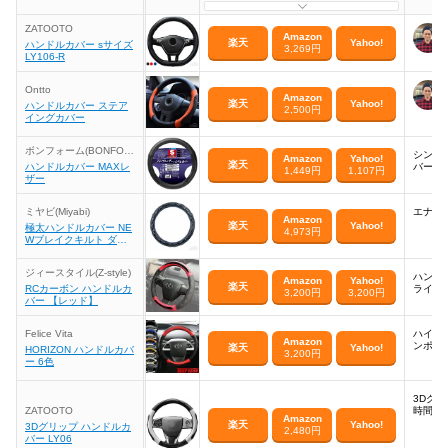
ZATOOTO
Amazon
楽天
Yahoo!
ハンドルカバー sサイズ
3,269円
LY106-R
Ontto
Amazon
楽天
Yahoo!
ハンドルカバー ステア
2,500円
イングカバー
ボンフォーム(BONFOR
シンプ
Amazon
Yahoo!
M)
楽天
ハンドルカバー MAXレ
バー
1,449円
1,107円
ザー
ミヤビ(Miyabi)
エナメ
Amazon
楽天
Yahoo!
極太ハンドルカバー NE
4,973円
Wブレイクキルト ダブ
ルステッチダイヤ
ジィースタイル(Z-style)
ハンド
Amazon
Yahoo!
楽天
RCカーボン ハンドルカ
ライブ
3,200円
3,200円
バー 【レッド】
Felice Vita
ハイエ
Amazon
ンポイ
楽天
Yahoo!
HORIZON ハンドルカバ
3,200円
ー 6色
3Dグ
ZATOOTO
時間の
Amazon
楽天
Yahoo!
3Dグリップ ハンドルカ
2,480円
バー LY06