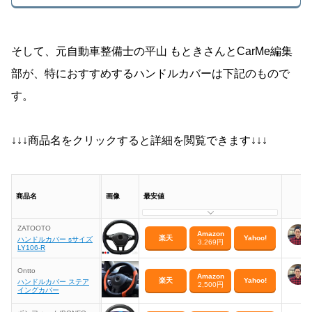
そして、元自動車整備士の平山 もときさんとCarMe編集
部が、特におすすめするハンドルカバーは下記のもので
す。
↓↓↓商品名をクリックすると詳細を閲覧できます↓↓↓
商品名
画像
最安値
ZATOOTO
Amazon
楽天
Yahoo!
ハンドルカバー sサイズ
3,269円
LY106-R
Ontto
Amazon
楽天
Yahoo!
ハンドルカバー ステア
2,500円
イングカバー