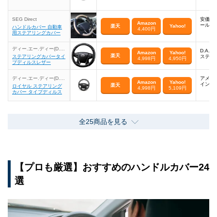
SEG Direct
安価で
Amazon
ールカ
楽天
Yahoo!
ハンドルカバー 自動車
4,400円
用ステアリングカバー
ディー.エー.ディー(D.A.
D.A.
Amazon
Yahoo!
D)
楽天
ステアリングカバータイ
ステア
4,998円
4,950円
プディルスレザー
ディー.エー.ディー(D.A.
アメリ
Amazon
Yahoo!
D)
イン
楽天
ロイヤル ステアリング
4,998円
5,109円
カバー タイプディルス
全25商品を見る
【プロも厳選】おすすめのハンドルカバー24
選