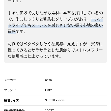
ーです。
手頃な値段でありながら素材に本革を採用しているの
で、手にしっくりと馴染むグリップ力があり、
ロング
ドライブでもストレスを感じさせない握り心地の良い
質感
です。
写真ではベタベタしそうな質感に見えますが、実際に
握ってみるとサラサラとした肌触りでストレスフリー
な使用感に仕上がっています。
メーカー
ontto
ブランド
Ontto
梱包サイズ
38 x 38 x 4 cm
商品モデル番号
10037