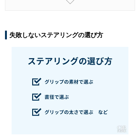
Q1. 自分で交換（DIY）できますか？
Q2. 「ステアリングボス」とは何ですか？
Q3. ステアリングを変えたらウインカーが届か
なくなりました。
失敗しないステアリングの選び方
Q4. 予算がなくて交換できません。カバーでも
効果はありますか？
おすすめのステアリングで快適なカーライフを！