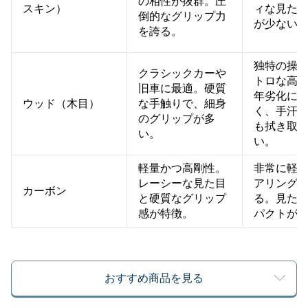
の相性が抜群。圧
スキン）
ィな見た
倒的なグリップ力
が少ない
を誇る。
独特の操
クラシックカーや
トロな高
旧車に最適。硬質
年劣化に
ウッド（木目）
な手触りで、細身
く、手汗
のグリップが多
も拭き取
い。
い。
軽量かつ高剛性。
非常に軽
レーシーな見た目
アリング
カーボン
と硬質なグリップ
る。見た
感が特徴。
パクトが
おすすめ商品を見る