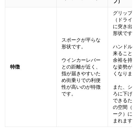
プ）
グリップ
（ドライ
に突き出
形状です
スポークが平らな
形状です。
ハンドル
来ること
ウインカーレバー
余裕を持
特徴
との距離が近く、
な姿勢が
指が届きやすいた
くなりま
め街乗りでの利便
性が高いのが特徴
また、シ
です。
ろに下げ
できるた
の空間（
ーク）に
まれます