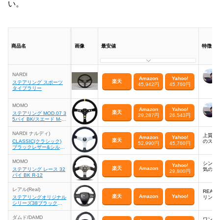
い。
商品名
画像
最安値
特徴
NARDI
Amazon
Yahoo!
楽天
ステアリング スポーツ
45,942円
45,760円
タイプラリー
MOMO
Amazon
Yahoo!
楽天
ステアリング MOD.07 3
29,287円
26,543円
5パイ BK/スエード M-4
2
NARDI ナルディ)
上質な
Amazon
Yahoo!
楽天
CLASSIC(クラシック)
のステ
52,990円
45,760円
ブラックレザー&シルバ
ースポーク ステアリン
グ N111
MOMO
シンプ
Yahoo!
楽天
Amazon
ステアリング レース 32
気のM
29,800円
パイ BK R-12
レアル(Real)
REA
楽天
Amazon
Yahoo!
ステアリングオリジナル
リング
シリーズ38ブラックウ
ッド
ダムド/DAMD
ワンラ