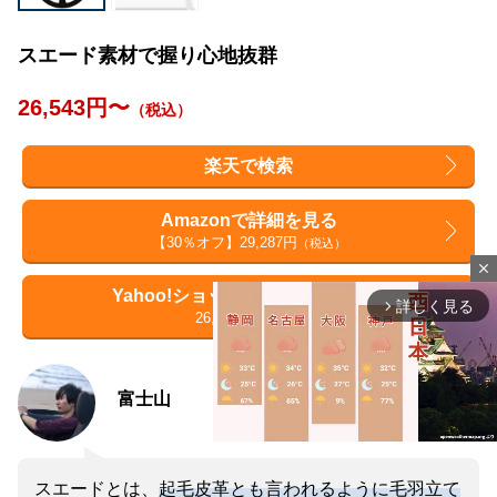
スエード素材で握り心地抜群
26,543円〜
（税込）
楽天で検索
Amazonで詳細を見る
【30％オフ】29,287円
（税込）
close
Yahoo!ショッピングで詳細を見る
詳しく見る
arrow_forward_ios
26,543円
（税込）
富士山
スエードとは、
起毛皮革とも言われるように毛羽立て