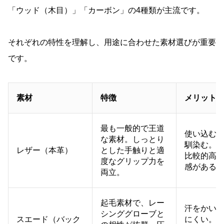
「ウッド（木目）」「カーボン」の4種類が主流です。
それぞれの特性を理解し、用途に合わせた素材選びが重要
です。
素材
特徴
メリット
最も一般的で王道
使い込む
な素材。しっとり
馴染む。
レザー（本革）
とした手触りと適
比較的高
度なグリップ力を
感がある
両立。
起毛素材で、レー
汗をかい
シンググローブと
スエード（バック
にくい。