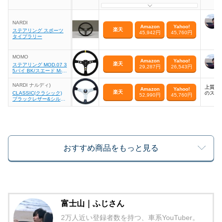
NARDI
Amazon
Yahoo!
楽天
ステアリング スポーツ
45,942円
45,760円
タイプラリー
MOMO
Amazon
Yahoo!
楽天
ステアリング MOD.07 3
29,287円
26,543円
5パイ BK/スエード M-4
2
NARDI ナルディ)
上質な
Amazon
Yahoo!
楽天
CLASSIC(クラシック)
のステ
52,990円
45,760円
ブラックレザー&シルバ
ースポーク ステアリン
グ N111
おすすめ商品をもっと見る
富士山｜ふじさん
2万人近い登録者数を持つ、車系YouTuber。