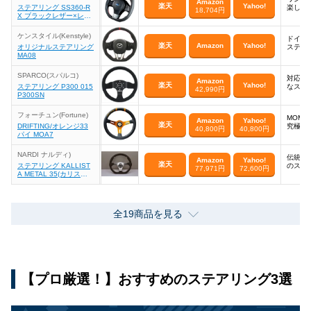
Amazon
楽天
Yahoo!
ステアリング SS360-R
楽しめ
18,704円
X ブラックレザー×レッ
ドステッチ
ケンスタイル(Kenstyle)
ドイツ
楽天
Amazon
Yahoo!
オリジナルステアリング
ステア
MA08
SPARCO(スパルコ)
対応車
Amazon
楽天
Yahoo!
ステアリング P300 015
なステ
42,990円
P300SN
フォーチュン(Fortune)
MOMO
Amazon
Yahoo!
楽天
DRIFTING/オレンジ33
究極の
40,800円
40,800円
パイ MOA7
NARDI ナルディ)
伝統の
Amazon
Yahoo!
楽天
ステアリング KALLIST
のステ
77,971円
72,600円
A METAL 35(カリスタ
メタル35) N202
全19商品を見る
【プロ厳選！】おすすめのステアリング3選