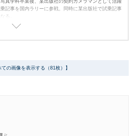
部写真学科卒業後、某出版社の契約カメラマンとして活躍
試乗記事を国内ラリーに参戦。同時に某出版社で試乗記事
になる。
力に目覚め、1989年から渡英。同年よりイギリス国内
ラン VR-4を駆って参戦。1991年には、イギリス国内
の成績を収め、翌年からヨーロッパラリー選手権にステ
時のライバルには、故コリン・マクレーやトミ・マキネン
、この時期は自身のラリー活動と並行して、WRCに参
ーアート・ジャパンのチームマネージャーも務めていた。
べての画像を表示する（81枚）】
、スバル インプレッサにマシンをスイッチしてWRCに参
96年サファリラリーグループNクラス優勝(※1995年はケニ
遂げ、スバルのサファリラリークラス7連覇に貢献した。
Cサファリ参戦後、しばらく活動を休止していたが、2003年
手権2輪駆動部門に前年にデビューしたフェアレディZ
トリー。ターマックステージ中心の活動だったが、S30時代
カラーリングでも注目を集めた。
とアフリカ大陸で開催されるFIAアフリカ選手権に、三菱
ーションで参戦。。翌2008年には、年間チャンピオン
選ぶ