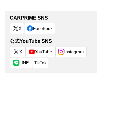
CARPRIME SNS
X
FaceBook
公式YouTube SNS
X
YouTube
Instagram
LINE
TikTok