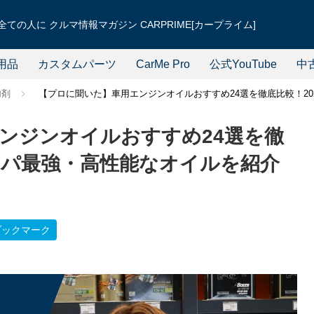
ての人に クルマ情報マガジン CARPRIME[カープライム]
用品
カスタムパーツ
CarMe Pro
公式YouTube
中
加剤
【プロに聞いた】車用エンジンオイルおすすめ24選を徹底比較！2
ンジンオイルおすすめ24選を徹
コスパ最強・高性能なオイルを紹介
ブックマーク