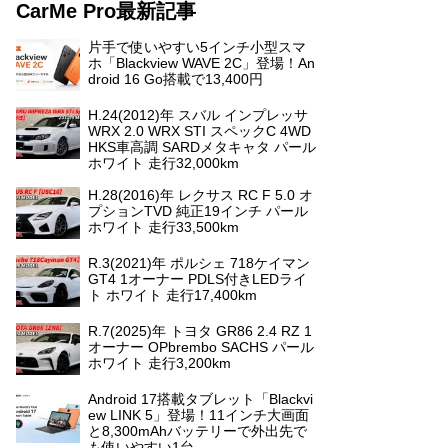
CarMe Pro最新記事
片手で使いやすい5インチ小型スマ
ホ「Blackview WAVE 2C」登場！An
droid 16 Go搭載で13,400円
H.24(2012)年 スバル インプレッサ
WRX 2.0 WRX STI スペックC 4WD
HKS車高調 SARDメタキャタ パール
ホワイト 走行32,000km
H.28(2016)年 レクサス RC F 5.0 オ
プションTVD 純正19インチ パール
ホワイト 走行33,500km
R.3(2021)年 ポルシェ 718ケイマン
GT4 1オーナー PDLS付きLEDライ
ト ホワイト 走行17,400km
R.7(2025)年 トヨタ GR86 2.4 RZ 1
オーナー OPbrembo SACHS パール
ホワイト 走行3,200km
Android 17搭載タブレット「Blackvi
ew LINK 5」登場！11インチ大画面
と8,300mAhバッテリーで外出先で
も使いやすい1台