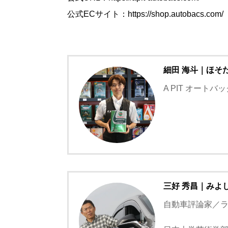
公式ECサイト：https://shop.autobacs.com/
細田 海斗｜ほそ
A PIT オート
三好 秀昌｜みよ
自動車評論家／