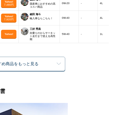
Yahoo!
0W-20
-
4L
国産車におすすめの高
7,480円
コスパ商品
細田 海斗
Yahoo!
0W-40
-
4L
輸入車ならこちら！
7,920円
三好 秀昌
街乗りのからサーキッ
Yahoo!
5W-40
-
1L
ト走行まで使える高性
能
すめ商品をもっと見る
東雲