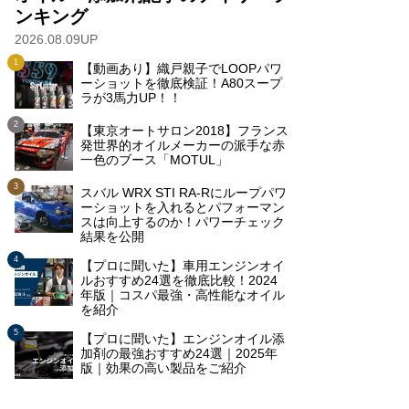
ンキング
2026.08.09UP
【動画あり】織戸親子でLOOPパワ
ーショットを徹底検証！A80スープ
ラが3馬力UP！！
【東京オートサロン2018】フランス
発世界的オイルメーカーの派手な赤
一色のブース「MOTUL」
スバル WRX STI RA-Rにループパワ
ーショットを入れるとパフォーマン
スは向上するのか！パワーチェック
結果を公開
【プロに聞いた】車用エンジンオイ
ルおすすめ24選を徹底比較！2024
年版｜コスパ最強・高性能なオイル
を紹介
【プロに聞いた】エンジンオイル添
加剤の最強おすすめ24選｜2025年
版｜効果の高い製品をご紹介