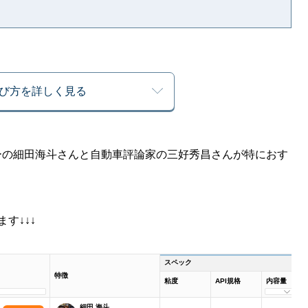
び方を詳しく見る
イザーの細田海斗さんと自動車評論家の三好秀昌さんが特におす
す↓↓↓
スペック
特徴
粘度
API規格
内容量
細田 海斗