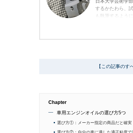
日本大学芸術学
するかたわら、
も執筆するよう
国内でラリーの魅
選手権に三菱 ギャ
選手権で年間2位
ップアップ。当
などがいた。また
戦する三菱ラリ
【この記事のす
1995年からは
戦。1995-19
ア国内選手権)を
1999年のWR
に全日本ラリー選
Chapter
(Z33)でエン
を彷彿とさせる
車用エンジンオイルの選び方5つ
2007年になる
選び方①：メーカー指定の商品だと確実
ランサーエボリュ
選び方②：自分の車に適した適正粘度で