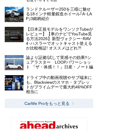
ランドクルーザー250を三様に魅せ
る18インチ軽量鍛造ホイール｢A･LA
P｣3銘柄紹介
【日本正規モデルをワンソクTubeが
レビュー】【車のナビでYouTube見
る方法2026】新型ヴォクシー･RAV
4･ハスラーでオットキャスト使える
か比較検証! オススメはどれ?!
論より証拠!試して実感その効果!!シ
ュアラスター LOOPパワーショッ
ト 『ザ・体感！！』日産・ノート編
ドライブ中の動画視聴やサブ端末に
も。Blackviewのスマホ・タブレッ
トがプライムデーで最大約46%OFF
相当に
CarMe Proをもっと見る