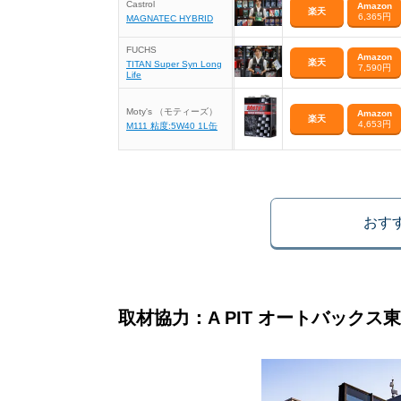
Castrol
Amazon
楽天
6,365円
MAGNATEC HYBRID
FUCHS
Amazon
楽天
TITAN Super Syn Long
7,590円
Life
Moty's （モティーズ）
Amazon
楽天
4,653円
M111 粘度:5W40 1L缶
おす
取材協力：A PIT オートバックス