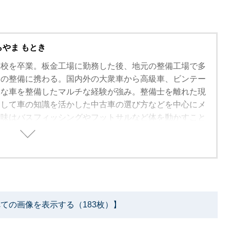
らやま もとき
学校を卒業。板金工場に勤務した後、地元の整備工場で多
ーの整備に携わる。国内外の大衆車から高級車、ビンテー
様な車を整備したマルチな経験が強み。整備士を離れた現
として車の知識を活かした中古車の選び方などを中心にメ
趣味はバスフィッシングやフットサルなど体を動かすこと
級ガソリンエンジン整備士・整備振興会のコンクールで３
ての画像を表示する（183枚）】