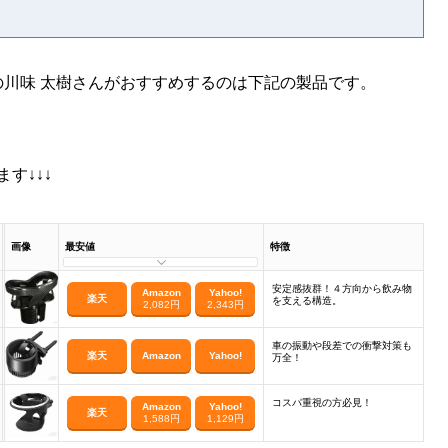
川味 太樹さんがおすすめするのは下記の製品です。
す↓↓↓
画像
最安値
特徴
安定感抜群！４方向から飲み物
Amazon
Yahoo!
楽天
を支える構造。
2,082円
2,343円
車の振動や段差での衝撃対策も
楽天
Amazon
Yahoo!
万全！
コスパ重視の方必見！
Amazon
Yahoo!
楽天
1,588円
1,129円