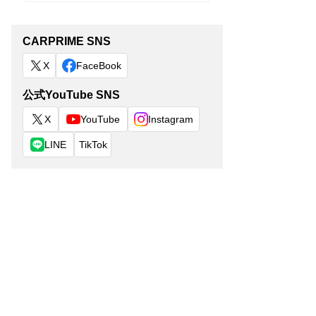
CARPRIME SNS
X
FaceBook
公式YouTube SNS
X
YouTube
Instagram
LINE
TikTok