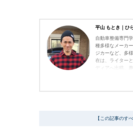
平山 もとき｜ひ
自動車整備専門
種多様なメーカ
ジカーなど、多
在は、ライター
ディアへ出稿。
が好き。
【資格】国家２
位入賞
【この記事のすべ