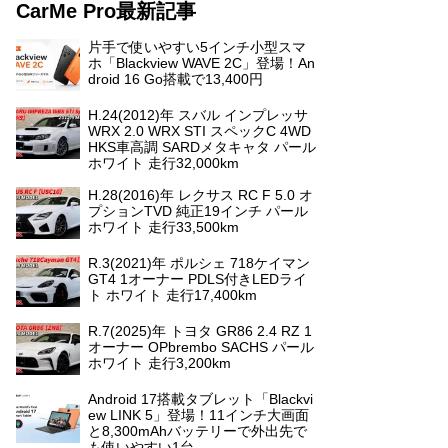
CarMe Pro最新記事
片手で使いやすい5インチ小型スマ
ホ「Blackview WAVE 2C」登場！An
droid 16 Go搭載で13,400円
H.24(2012)年 スバル インプレッサ
WRX 2.0 WRX STI スペックC 4WD
HKS車高調 SARDメタキャタ パール
ホワイト 走行32,000km
H.28(2016)年 レクサス RC F 5.0 オ
プションTVD 純正19インチ パール
ホワイト 走行33,500km
R.3(2021)年 ポルシェ 718ケイマン
GT4 1オーナー PDLS付きLEDライ
ト ホワイト 走行17,400km
R.7(2025)年 トヨタ GR86 2.4 RZ 1
オーナー OPbrembo SACHS パール
ホワイト 走行3,200km
Android 17搭載タブレット「Blackvi
ew LINK 5」登場！11インチ大画面
と8,300mAhバッテリーで外出先で
も使いやすい1台