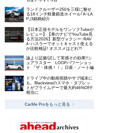
ランドクルーザー250を三様に魅せ
る18インチ軽量鍛造ホイール｢A･LA
P｣3銘柄紹介
【日本正規モデルをワンソクTubeが
レビュー】【車のナビでYouTube見
る方法2026】新型ヴォクシー･RAV
4･ハスラーでオットキャスト使える
か比較検証! オススメはどれ?!
論より証拠!試して実感その効果!!シ
ュアラスター LOOPパワーショッ
ト 『ザ・体感！！』日産・ノート編
ドライブ中の動画視聴やサブ端末に
も。Blackviewのスマホ・タブレッ
トがプライムデーで最大約46%OFF
相当に
CarMe Proをもっと見る