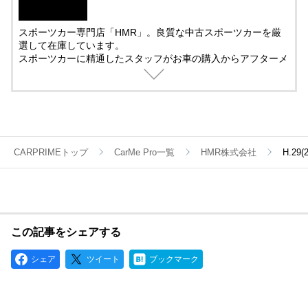
スポーツカー専門店「HMR」。良質な中古スポーツカーを厳
選して在庫しています。
スポーツカーに精通したスタッフがお車の購入からアフターメ
ンテナンス＆チューニングまでサポート。
中古車の販売では、動画を活用した車両紹介を取り入れていま
す。
遠方で車を観に来れない方でも安心して購入できるように細部
まで紹介しています。
CARPRIMEトップ
CarMe Pro一覧
HMR株式会社
H.2
この記事をシェアする
シェア
ツイート
ブックマーク