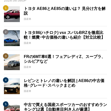
2026.08.08UP
トヨタ AE86とAE85の違いは？ 見分け方を解
説
国産車
トヨタ86(ハチロク) vsx スバルBRZを徹底比
較！燃費･中古価格の違いも紹介【対立比較】
国産車
FRの6MT車6選！フェアレディZ、スープラ、
シルビアなど
国産車
レビンとトレノの違いを解説 | AE86の中古価
格･グレード･スペックまとめ
国産車
中古で買える国産スポーツカーのおすすめラン
キング12選【自動車目利き人が厳選】