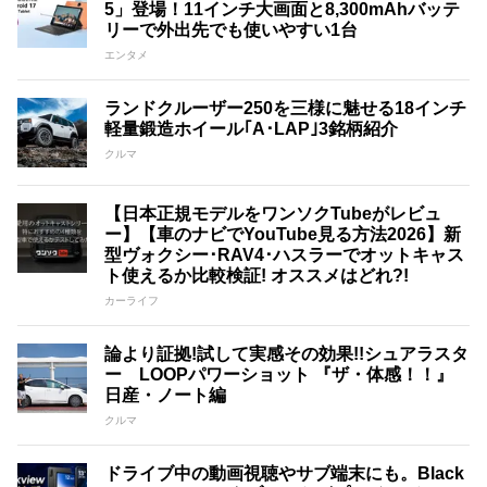
5」登場！11インチ大画面と8,300mAhバッテ
リーで外出先でも使いやすい1台
エンタメ
ランドクルーザー250を三様に魅せる18インチ
軽量鍛造ホイール｢A･LAP｣3銘柄紹介
クルマ
【日本正規モデルをワンソクTubeがレビュ
ー】【車のナビでYouTube見る方法2026】新
型ヴォクシー･RAV4･ハスラーでオットキャス
ト使えるか比較検証! オススメはどれ?!
カーライフ
論より証拠!試して実感その効果!!シュアラスタ
ー LOOPパワーショット 『ザ・体感！！』
日産・ノート編
クルマ
ドライブ中の動画視聴やサブ端末にも。Black