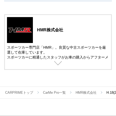
HMR株式会社
スポーツカー専門店「HMR」。良質な中古スポーツカーを厳
選して在庫しています。
スポーツカーに精通したスタッフがお車の購入からアフターメ
ンテナンス＆チューニングまでサポート。
中古車の販売では、動画を活用した車両紹介を取り入れていま
す。
遠方で車を観に来れない方でも安心して購入できるように細部
まで紹介しています。
CARPRIMEトップ
CarMe Pro一覧
HMR株式会社
H.1