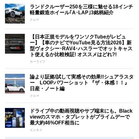
ランドクルーザー250を三様に魅せる18インチ
軽量鍛造ホイール｢A･LAP｣3銘柄紹介
クルマ
【日本正規モデルをワンソクTubeがレビュ
ー】【車のナビでYouTube見る方法2026】新
型ヴォクシー･RAV4･ハスラーでオットキャス
ト使えるか比較検証! オススメはどれ?!
カーライフ
論より証拠!試して実感その効果!!シュアラスタ
ー LOOPパワーショット 『ザ・体感！！』
日産・ノート編
クルマ
ドライブ中の動画視聴やサブ端末にも。Black
viewのスマホ・タブレットがプライムデーで
最大約46%OFF相当に
エンタメ