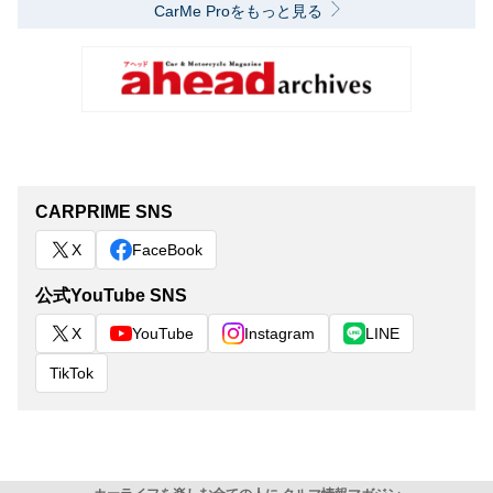
CarMe Proをもっと見る
CARPRIME SNS
X
FaceBook
公式YouTube SNS
X
YouTube
Instagram
LINE
TikTok