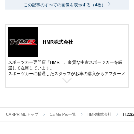
この記事のすべての画像を表示する（4枚）
HMR株式会社
スポーツカー専門店「HMR」。良質な中古スポーツカーを厳
選して在庫しています。
スポーツカーに精通したスタッフがお車の購入からアフターメ
ンテナンス＆チューニングまでサポート。
中古車の販売では、動画を活用した車両紹介を取り入れていま
す。
遠方で車を観に来れない方でも安心して購入できるように細部
まで紹介しています。
CARPRIMEトップ
CarMe Pro一覧
HMR株式会社
H.22