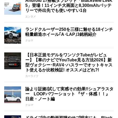
Android 17搭載タブレット「Blackview LINK
5」登場！11インチ大画面と8,300mAhバッテ
リーで外出先でも使いやすい1台
エンタメ
ランドクルーザー250を三様に魅せる18インチ
軽量鍛造ホイール｢A･LAP｣3銘柄紹介
クルマ
【日本正規モデルをワンソクTubeがレビュ
ー】【車のナビでYouTube見る方法2026】新
型ヴォクシー･RAV4･ハスラーでオットキャス
ト使えるか比較検証! オススメはどれ?!
カーライフ
論より証拠!試して実感その効果!!シュアラスタ
ー LOOPパワーショット 『ザ・体感！！』
日産・ノート編
クルマ
ドライブ中の動画視聴やサブ端末にも。Black