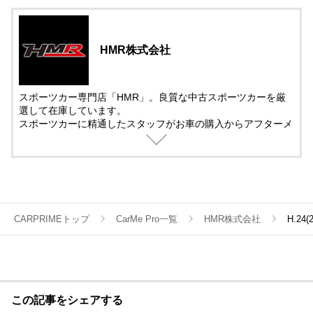
HMR株式会社
スポーツカー専門店「HMR」。良質な中古スポーツカーを厳
選して在庫しています。
スポーツカーに精通したスタッフがお車の購入からアフターメ
ンテナンス＆チューニングまでサポート。
中古車の販売では、動画を活用した車両紹介を取り入れていま
す。
遠方で車を観に来れない方でも安心して購入できるように細部
まで紹介しています。
CARPRIMEトップ
CarMe Pro一覧
HMR株式会社
H.24
この記事をシェアする