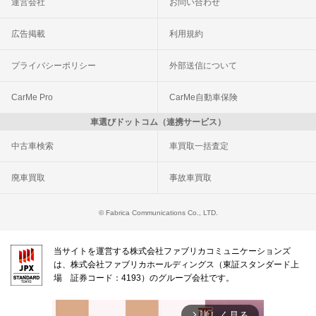
運営会社
お問い合わせ
広告掲載
利用規約
プライバシーポリシー
外部送信について
CarMe Pro
CarMe自動車保険
車選びドットコム（連携サービス）
中古車検索
車買取一括査定
廃車買取
事故車買取
© Fabrica Communications Co., LTD.
当サイトを運営する株式会社ファブリカコミュニケーションズ
は、株式会社ファブリカホールディングス（東証スタンダード上
場 証券コード：4193）のグループ会社です。
詳しく見る
arrow_forward_ios