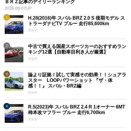
ＢＲＺ記事のデイリーランキング
2026.08.07UP
H.28(2016)年 スバル BRZ 2.0 S 後期モデル ス
トラーダナビTV ブルー 走行85,600km
クルマ
中古で買える国産スポーツカーのおすすめラン
キング12選【自動車目利き人が厳選】
クルマ
論より証拠！試して実感その効果！！シュアラ
スター LOOPパワーショット 『ザ・体
感！！』 スバル・BRZ編
クルマ
R.5(2023)年 スバル BRZ 2.4 R 1オーナー 6MT
柿本改マフラー ブルー 走行6,700km
クルマ