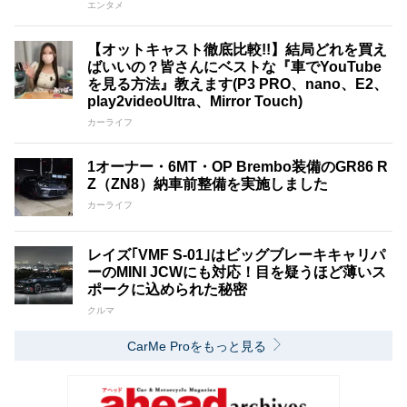
エンタメ
【オットキャスト徹底比較!!】結局どれを買え
ばいいの？皆さんにベストな『車でYouTube
を見る方法』教えます(P3 PRO、nano、E2、
play2videoUltra、Mirror Touch)
カーライフ
1オーナー・6MT・OP Brembo装備のGR86 R
Z（ZN8）納車前整備を実施しました
カーライフ
レイズ｢VMF S-01｣はビッグブレーキキャリパ
ーのMINI JCWにも対応！目を疑うほど薄いス
ポークに込められた秘密
クルマ
CarMe Proをもっと見る