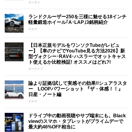
エンタメ
ランドクルーザー250を三様に魅せる18インチ
軽量鍛造ホイール｢A･LAP｣3銘柄紹介
クルマ
【日本正規モデルをワンソクTubeがレビュ
ー】【車のナビでYouTube見る方法2026】新
型ヴォクシー･RAV4･ハスラーでオットキャス
ト使えるか比較検証! オススメはどれ?!
カーライフ
論より証拠!試して実感その効果!!シュアラスタ
ー LOOPパワーショット 『ザ・体感！！』
日産・ノート編
クルマ
ドライブ中の動画視聴やサブ端末にも。Black
viewのスマホ・タブレットがプライムデーで
最大約46%OFF相当に