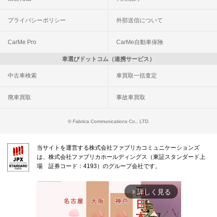
プライバシーポリシー
外部送信について
CarMe Pro
CarMe自動車保険
車選びドットコム（連携サービス）
中古車検索
車買取一括査定
廃車買取
事故車買取
© Fabrica Communications Co., LTD.
当サイトを運営する株式会社ファブリカコミュニケーションズ
は、株式会社ファブリカホールディングス（東証スタンダード上
場 証券コード：4193）のグループ会社です。
詳しく見る
arrow_forward_ios