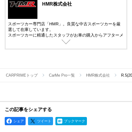
HMR株式会社
スポーツカー専門店「HMR」。良質な中古スポーツカーを厳
選して在庫しています。
スポーツカーに精通したスタッフがお車の購入からアフターメ
ンテナンス＆チューニングまでサポート。
中古車の販売では、動画を活用した車両紹介を取り入れていま
す。
遠方で車を観に来れない方でも安心して購入できるように細部
まで紹介しています。
CARPRIMEトップ
CarMe Pro一覧
HMR株式会社
R.5(
この記事をシェアする
シェア
ツイート
ブックマーク