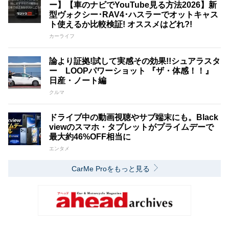
ー】【車のナビでYouTube見る方法2026】新
型ヴォクシー･RAV4･ハスラーでオットキャス
ト使えるか比較検証! オススメはどれ?!
カーライフ
論より証拠!試して実感その効果!!シュアラスタ
ー LOOPパワーショット 『ザ・体感！！』
日産・ノート編
クルマ
ドライブ中の動画視聴やサブ端末にも。Black
viewのスマホ・タブレットがプライムデーで
最大約46%OFF相当に
エンタメ
CarMe Proをもっと見る