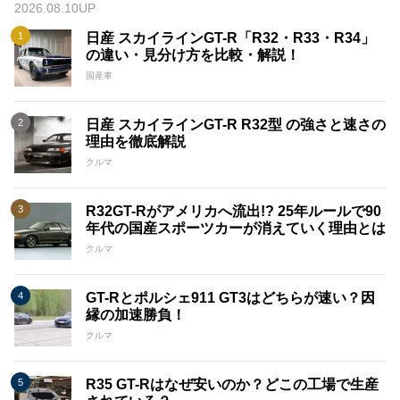
2026.08.10UP
日産 スカイラインGT-R「R32・R33・R34」
の違い・見分け方を比較・解説！
国産車
日産 スカイラインGT-R R32型 の強さと速さの
理由を徹底解説
クルマ
R32GT-Rがアメリカへ流出!? 25年ルールで90
年代の国産スポーツカーが消えていく理由とは
クルマ
GT-Rとポルシェ911 GT3はどちらが速い？因
縁の加速勝負！
クルマ
R35 GT-Rはなぜ安いのか？どこの工場で生産