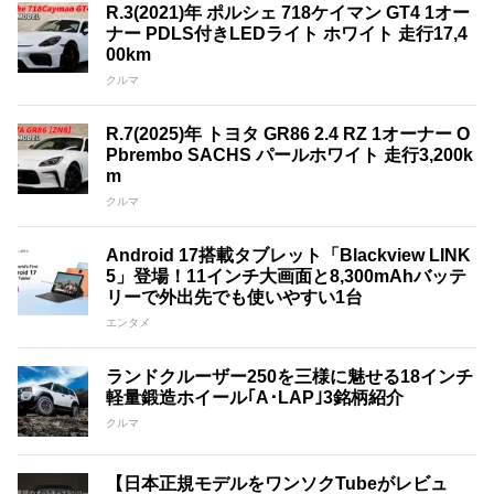
R.3(2021)年 ポルシェ 718ケイマン GT4 1オー
ナー PDLS付きLEDライト ホワイト 走行17,4
00km
クルマ
R.7(2025)年 トヨタ GR86 2.4 RZ 1オーナー O
Pbrembo SACHS パールホワイト 走行3,200k
m
クルマ
Android 17搭載タブレット「Blackview LINK
5」登場！11インチ大画面と8,300mAhバッテ
リーで外出先でも使いやすい1台
エンタメ
ランドクルーザー250を三様に魅せる18インチ
軽量鍛造ホイール｢A･LAP｣3銘柄紹介
クルマ
【日本正規モデルをワンソクTubeがレビュ