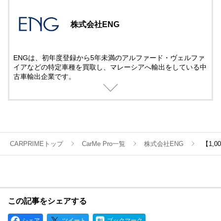
株式会社ENG
ENGは、初年度登録から5年未満のアルファード・ヴェルファ
イアなどの特定車種を買取し、マレーシアへ輸出をしている中
古車輸出企業です。
自社で買付けから輸出まで行っている為、余計な中間費用が発
生いたしません。
その分をお客様へ還元し、高価買取を実現しています。
【ＥＮＧ買取サービスの特徴】
・電話のみで査定が完了（査定時に車両の持ち込みは不要で
す）
CARPRIMEトップ
CarMe Pro一覧
株式会社ENG
【1,
・最短即日入金！
・ワンランク上のカーライフを実現（損をしない車の買い方・
乗り換え方をご提案）
この記事をシェアする
シェア
ツイート
ブックマーク