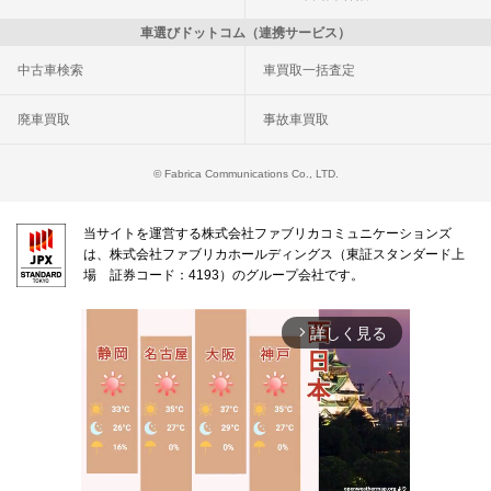
車選びドットコム（連携サービス）
中古車検索
車買取一括査定
廃車買取
事故車買取
© Fabrica Communications Co., LTD.
当サイトを運営する株式会社ファブリカコミュニケーションズ
は、株式会社ファブリカホールディングス（東証スタンダード上
場 証券コード：4193）のグループ会社です。
詳しく見る
arrow_forward_ios