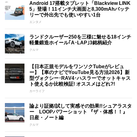
Android 17搭載タブレット「Blackview LINK
5」登場！11インチ大画面と8,300mAhバッテ
リーで外出先でも使いやすい1台
エンタメ
ランドクルーザー250を三様に魅せる18インチ
軽量鍛造ホイール｢A･LAP｣3銘柄紹介
クルマ
【日本正規モデルをワンソクTubeがレビュ
ー】【車のナビでYouTube見る方法2026】新
型ヴォクシー･RAV4･ハスラーでオットキャス
ト使えるか比較検証! オススメはどれ?!
カーライフ
論より証拠!試して実感その効果!!シュアラスタ
ー LOOPパワーショット 『ザ・体感！！』
日産・ノート編
クルマ