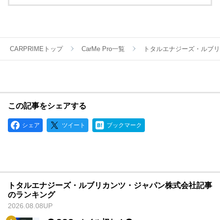
ポート。
そこで培ったテクノロジーは一般製品にも役立てられていま
す。
モータースポーツの情熱と興奮する感覚を呼び覚ましてくれる
ブランドとして、エルフの製品は世界中のお客様から信頼され
ています。
CARPRIMEトップ
CarMe Pro一覧
トタルエナジーズ・ルブリ
この記事をシェアする
シェア
ツイート
ブックマーク
トタルエナジーズ・ルブリカンツ・ジャパン株式会社記事
のランキング
2026.08.08UP