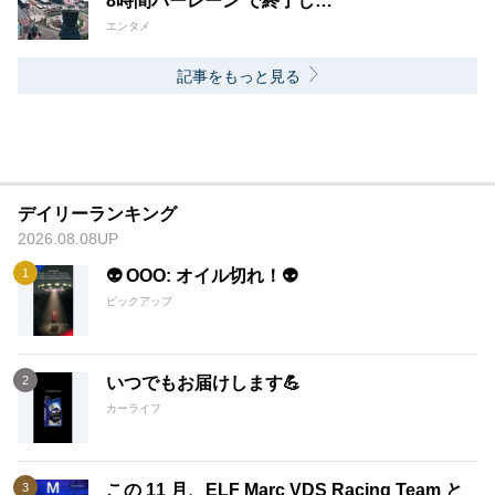
8時間バーレーン で終了し…
エンタメ
記事をもっと見る
デイリーランキング
2026.08.08UP
👽 OOO: オイル切れ！👽
ピックアップ
いつでもお届けします💪
カーライフ
この 11 月、ELF Marc VDS Racing Team と