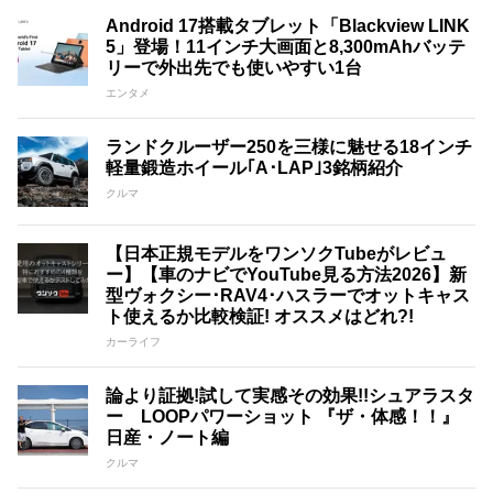
Android 17搭載タブレット「Blackview LINK
5」登場！11インチ大画面と8,300mAhバッテ
リーで外出先でも使いやすい1台
エンタメ
ランドクルーザー250を三様に魅せる18インチ
軽量鍛造ホイール｢A･LAP｣3銘柄紹介
クルマ
【日本正規モデルをワンソクTubeがレビュ
ー】【車のナビでYouTube見る方法2026】新
型ヴォクシー･RAV4･ハスラーでオットキャス
ト使えるか比較検証! オススメはどれ?!
カーライフ
論より証拠!試して実感その効果!!シュアラスタ
ー LOOPパワーショット 『ザ・体感！！』
日産・ノート編
クルマ