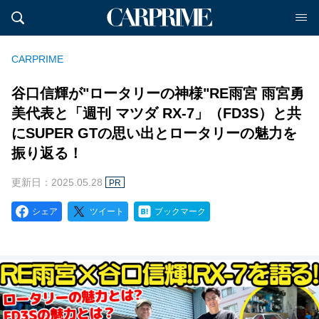
CARPRIME
谷口信輝が"ロータリーの神様"RE雨宮 雨宮勇
美代表と「週刊 マツダ RX-7」（FD3S）と共
にSUPER GTの思い出とロータリーの魅力を
振り返る！
更新日：2025.05.28
PR
シェア
ツイート
ブックマーク