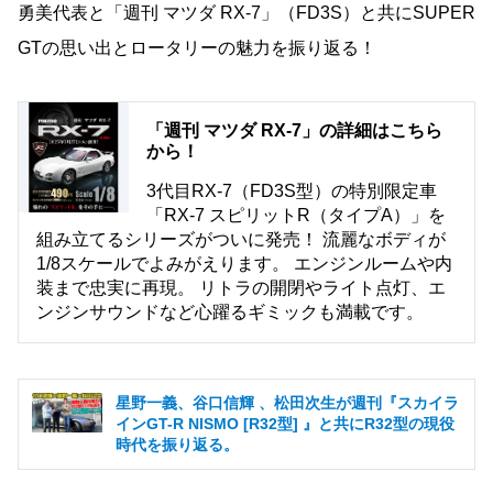
勇美代表と「週刊 マツダ RX-7」（FD3S）と共にSUPER
GTの思い出とロータリーの魅力を振り返る！
「週刊 マツダ RX-7」の詳細はこちら
から！
3代目RX-7（FD3S型）の特別限定車
「RX-7 スピリットR（タイプA）」を
組み立てるシリーズがついに発売！ 流麗なボディが
1/8スケールでよみがえります。 エンジンルームや内
装まで忠実に再現。 リトラの開閉やライト点灯、エ
ンジンサウンドなど心躍るギミックも満載です。
星野一義、谷口信輝 、松田次生が週刊『スカイラ
インGT-R NISMO [R32型] 』と共にR32型の現役
時代を振り返る。