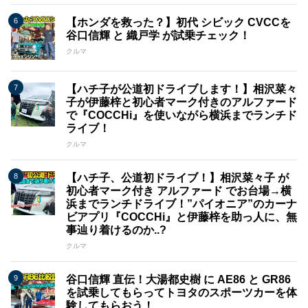
【ホンダを救った？】初代 シビック CVCCを
谷口信輝 と 織戸学 が試乗チェック！
クルマ
【ハチ子が公道初ドライブします！】相沢菜々
子が伊藤梓と初心者マーク付きのアルファード
で『COCCHi』を使いながら横浜までランチド
ライブ！
クルマ
【ハチ子、公道初ドライブ！】相沢菜々子 が
初心者マーク付き アルファード でお台場→横
浜までランチドライブ！”パイオニア”のカーナ
ビアプリ『COCCHi』と伊藤梓を助っ人に、無
事辿り着けるのか..?
クルマ
谷口信輝 直伝！大湯都史樹 に AE86 と GR86
を試乗してもらってトヨタのスポーツカーを体
験してもらおう！