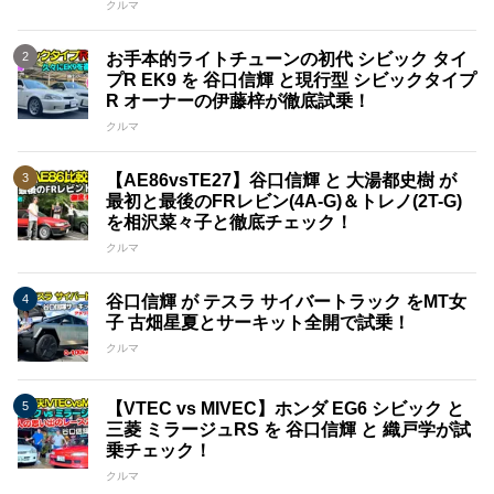
クルマ
お手本的ライトチューンの初代 シビック タイ
プR EK9 を 谷口信輝 と現行型 シビックタイプ
R オーナーの伊藤梓が徹底試乗！
クルマ
【AE86vsTE27】谷口信輝 と 大湯都史樹 が
最初と最後のFRレビン(4A-G)＆トレノ(2T-G)
を相沢菜々子と徹底チェック！
クルマ
谷口信輝 が テスラ サイバートラック をMT女
子 古畑星夏とサーキット全開で試乗！
クルマ
【VTEC vs MIVEC】ホンダ EG6 シビック と
三菱 ミラージュRS を 谷口信輝 と 織戸学が試
乗チェック！
クルマ