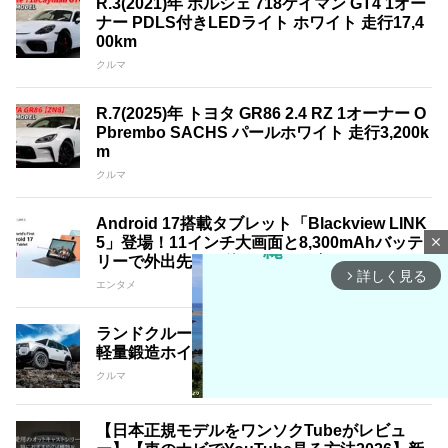
R.3(2021)年 ポルシェ 718ケイマン GT4 1オー
ナー PDLS付きLEDライト ホワイト 走行17,4
00km
クルマ
R.7(2025)年 トヨタ GR86 2.4 RZ 1オーナー O
Pbrembo SACHS パールホワイト 走行3,200k
m
クルマ
Android 17搭載タブレット「Blackview LINK
5」登場！11インチ大画面と8,300mAhバッテ
close
リーで外出先でも使いやすい1台
詳しく見る
arrow_forward_ios
エンタメ
ランドクルーザー250を三様に魅せる18インチ
軽量鍛造ホイール｢A･LAP｣3銘柄紹介
クルマ
【日本正規モデルをワンソクTubeがレビュ