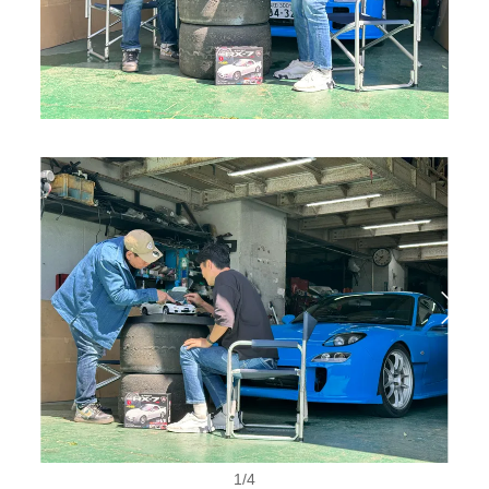
1
/
4