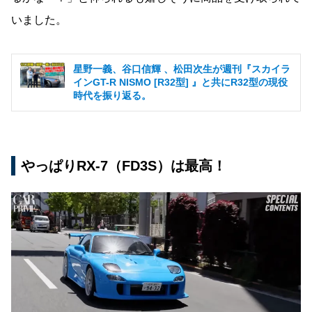
いました。
星野一義、谷口信輝 、松田次生が週刊『スカイラ
インGT-R NISMO [R32型] 』と共にR32型の現役
時代を振り返る。
やっぱりRX-7（FD3S）は最高！