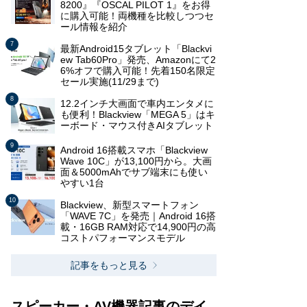
8200』『OSCAL PILOT 1』をお得
に購入可能！両機種を比較しつつセ
ール情報を紹介
最新Android15タブレット「Blackvi
ew Tab60Pro」発売、Amazonにて2
6%オフで購入可能！先着150名限定
セール実施(11/29まで)
12.2インチ大画面で車内エンタメに
も便利！Blackview「MEGA 5」はキ
ーボード・マウス付きAIタブレット
Android 16搭載スマホ「Blackview
Wave 10C」が13,100円から。大画
面＆5000mAhでサブ端末にも使い
やすい1台
Blackview、新型スマートフォン
「WAVE 7C」を発売｜Android 16搭
載・16GB RAM対応で14,900円の高
コストパフォーマンスモデル
記事をもっと見る
スピーカー・AV機器記事のデイ