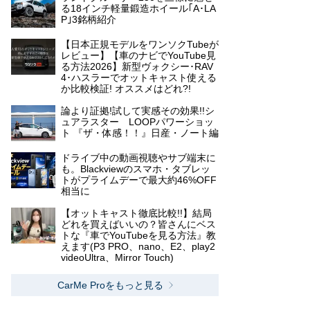
る18インチ軽量鍛造ホイール｢A･LA
P｣3銘柄紹介
【日本正規モデルをワンソクTubeが
レビュー】【車のナビでYouTube見
る方法2026】新型ヴォクシー･RAV
4･ハスラーでオットキャスト使える
か比較検証! オススメはどれ?!
論より証拠!試して実感その効果!!シ
ュアラスター LOOPパワーショッ
ト 『ザ・体感！！』日産・ノート編
ドライブ中の動画視聴やサブ端末に
も。Blackviewのスマホ・タブレッ
トがプライムデーで最大約46%OFF
相当に
【オットキャスト徹底比較!!】結局
どれを買えばいいの？皆さんにベス
トな『車でYouTubeを見る方法』教
えます(P3 PRO、nano、E2、play2
videoUltra、Mirror Touch)
CarMe Proをもっと見る