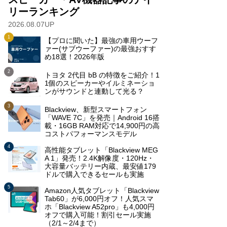
リーランキング
2026.08.07UP
【プロに聞いた】最強の車用ウーフ
ァー(サブウーファー)の最強おすす
め18選！2026年版
トヨタ 2代目 bB の特徴をご紹介！1
1個のスピーカーやイルミネーショ
ンがサウンドと連動して光る？
Blackview、新型スマートフォン
「WAVE 7C」を発売｜Android 16搭
載・16GB RAM対応で14,900円の高
コストパフォーマンスモデル
高性能タブレット「Blackview MEG
A 1」発売！2.4K解像度・120Hz・
大容量バッテリー内蔵、最安値179
ドルで購入できるセールも実施
Amazon人気タブレット「Blackview
Tab60」が6,000円オフ！人気スマ
ホ「Blackview A52pro」も4,000円
オフで購入可能！割引セール実施
（2/1～2/4まで）