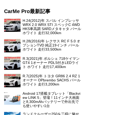
CarMe Pro最新記事
H.24(2012)年 スバル インプレッサ
WRX 2.0 WRX STI スペックC 4WD
HKS車高調 SARDメタキャタ パール
ホワイト 走行32,000km
H.28(2016)年 レクサス RC F 5.0 オ
プションTVD 純正19インチ パール
ホワイト 走行33,500km
R.3(2021)年 ポルシェ 718ケイマン
GT4 1オーナー PDLS付きLEDライ
ト ホワイト 走行17,400km
R.7(2025)年 トヨタ GR86 2.4 RZ 1
オーナー OPbrembo SACHS パール
ホワイト 走行3,200km
Android 17搭載タブレット「Blackvi
ew LINK 5」登場！11インチ大画面
と8,300mAhバッテリーで外出先で
も使いやすい1台
ランドクルーザー250を三様に魅せ