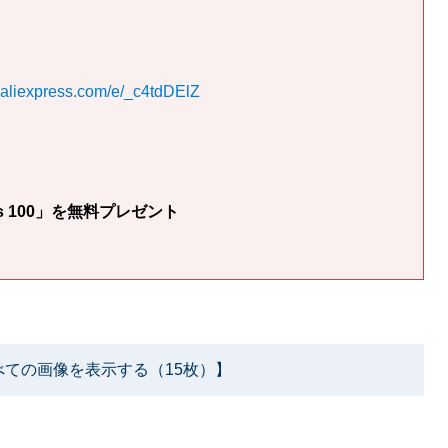
ck.aliexpress.com/e/_c4tdDElZ
s 100」を無料プレゼント
べての画像を表示する（15枚）】