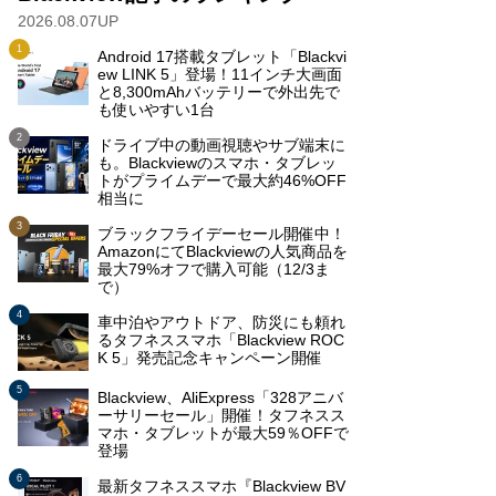
2026.08.07UP
Android 17搭載タブレット「Blackvi
ew LINK 5」登場！11インチ大画面
と8,300mAhバッテリーで外出先で
も使いやすい1台
ドライブ中の動画視聴やサブ端末に
も。Blackviewのスマホ・タブレッ
トがプライムデーで最大約46%OFF
相当に
ブラックフライデーセール開催中！
AmazonにてBlackviewの人気商品を
最大79%オフで購入可能（12/3ま
で）
車中泊やアウトドア、防災にも頼れ
るタフネススマホ「Blackview ROC
K 5」発売記念キャンペーン開催
Blackview、AliExpress「328アニバ
ーサリーセール」開催！タフネスス
マホ・タブレットが最大59％OFFで
登場
最新タフネススマホ『Blackview BV