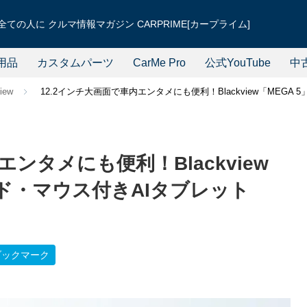
ての人に クルマ情報マガジン CARPRIME[カープライム]
用品
カスタムパーツ
CarMe Pro
公式YouTube
中
iew
12.2インチ大画面で車内エンタメにも便利！Blackview「MEG
エンタメにも便利！Blackview
ード・マウス付きAIタブレット
ブックマーク