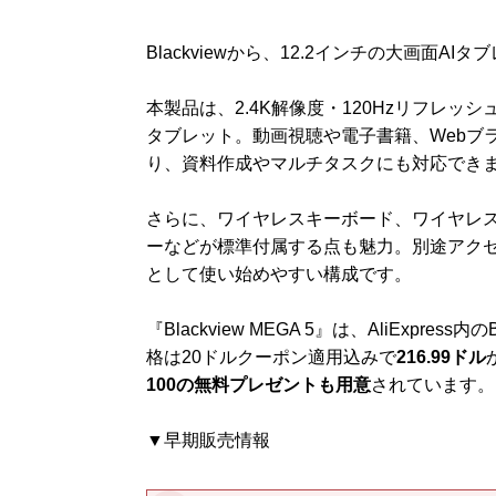
Blackviewから、12.2インチの大画面AIタ
本製品は、2.4K解像度・120Hzリフレッシ
タブレット。動画視聴や電子書籍、Webブラウジングは
り、資料作成やマルチタスクにも対応でき
さらに、ワイヤレスキーボード、ワイヤレスマウ
ーなどが標準付属する点も魅力。別途アク
として使い始めやすい構成です。
『Blackview MEGA 5』は、AliExpre
格は20ドルクーポン適用込みで
216.99ドル
100の無料プレゼントも用意
されています。
▼早期販売情報