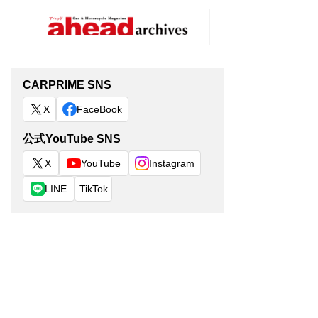
CARPRIME SNS
X
FaceBook
公式YouTube SNS
X
YouTube
Instagram
LINE
TikTok