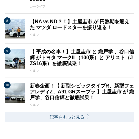
カーライフ
【NA vs ND？！】土屋圭市 が 円熟期を迎え
た マツダ ロードスターを振り返る！
クルマ
【 平成の名車！】土屋圭市 と 織戸学 、谷口信
輝 がトヨタ マークII （100系）と アリスト（J
ZS16系）を徹底試乗！
クルマ
新春企画！【 新型シビックタイプR、新型フェ
アレディZ、A91 GRスープラ 】土屋圭市 が 織
戸学、谷口信輝と徹底試乗！
クルマ
記事をもっと見る