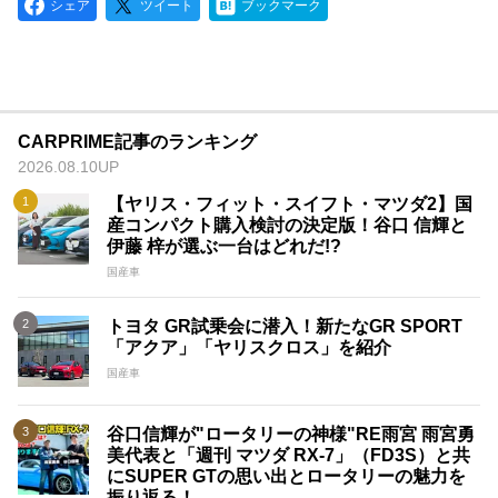
シェア
ツイート
ブックマーク
CARPRIME記事のランキング
2026.08.10UP
【ヤリス・フィット・スイフト・マツダ2】国
産コンパクト購入検討の決定版！谷口 信輝と
伊藤 梓が選ぶ一台はどれだ!?
国産車
トヨタ GR試乗会に潜入！新たなGR SPORT
「アクア」「ヤリスクロス」を紹介
国産車
谷口信輝が"ロータリーの神様"RE雨宮 雨宮勇
美代表と「週刊 マツダ RX-7」（FD3S）と共
にSUPER GTの思い出とロータリーの魅力を
振り返る！