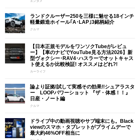
エンタメ
ランドクルーザー250を三様に魅せる18インチ
軽量鍛造ホイール｢A･LAP｣3銘柄紹介
クルマ
【日本正規モデルをワンソクTubeがレビュ
ー】【車のナビでYouTube見る方法2026】新
型ヴォクシー･RAV4･ハスラーでオットキャス
ト使えるか比較検証! オススメはどれ?!
カーライフ
論より証拠!試して実感その効果!!シュアラスタ
ー LOOPパワーショット 『ザ・体感！！』
日産・ノート編
クルマ
ドライブ中の動画視聴やサブ端末にも。Black
viewのスマホ・タブレットがプライムデーで
最大約46%OFF相当に