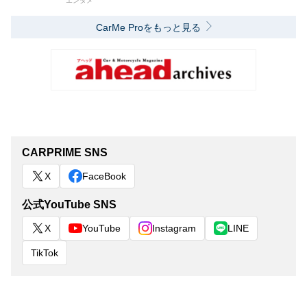
エンタメ
CarMe Proをもっと見る
CARPRIME SNS
X
FaceBook
公式YouTube SNS
X
YouTube
Instagram
LINE
TikTok