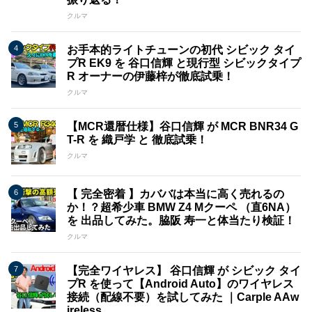
クルマ
お手本的ライトチューンの初代 シビック タイ
プR EK9 を 谷口信輝 と現行型 シビックタイプ
R オーナーの伊藤梓が徹底試乗！
クルマ
【MCR還暦仕様】谷口信輝 が MCR BNR34 G
T-R を 織戸学 と 徹底試乗！
クルマ
【 完全密着 】カババは本当に高く売れるの
か！？超希少車 BMW Z4 Mクーペ （直6NA）
を 出品してみた。脇阪 寿一と体当たり検証！
クルマ
【完全ワイヤレス】 谷口信輝 が シビック タイ
プR を使って【Android Auto】のワイヤレス
接続（配線不要）を試してみた ｜Carple AAw
ireless