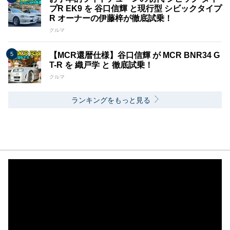
プR EK9 を 谷口信輝 と現行型 シビックタイプ
R オーナーの伊藤梓が徹底試乗！
クルマ
【MCR還暦仕様】谷口信輝 が MCR BNR34 G
T-R を 織戸学 と 徹底試乗！
クルマ
ランキングをもっと見る