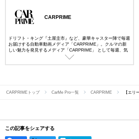
CARPRIME
ドリフト・キング『土屋圭市』など、豪華キャスター陣で毎週
お届けする自動車動画メディア「CARPRIME」。クルマの新
しい魅力を発見するメディア「CARPRIME」 として毎週、気
になるクルマ、話題のクルマを取り上げ、クルマのある日常を
楽しむ全ての人へ、知的好奇心を満たすチャンネルを目指し、
様々なクルマ・企画を展開しています。国産・輸入車問わず長
編の徹底的な解説・レビューをしていきますので、ぜひチャン
ネル登録して頂けますと幸いです。
CARPRIMEトップ
CarMe Pro一覧
CARPRIME
【エリー
この記事をシェアする