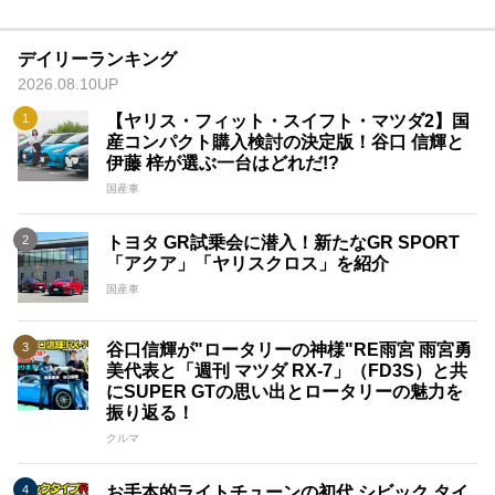
デイリーランキング
2026.08.10UP
【ヤリス・フィット・スイフト・マツダ2】国
産コンパクト購入検討の決定版！谷口 信輝と
伊藤 梓が選ぶ一台はどれだ!?
国産車
トヨタ GR試乗会に潜入！新たなGR SPORT
「アクア」「ヤリスクロス」を紹介
国産車
谷口信輝が"ロータリーの神様"RE雨宮 雨宮勇
美代表と「週刊 マツダ RX-7」（FD3S）と共
にSUPER GTの思い出とロータリーの魅力を
振り返る！
クルマ
お手本的ライトチューンの初代 シビック タイ